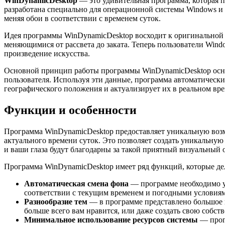
WinDynamicDesktop
— это удивительная программа, которая п
разработана специально для операционной системы Windows и 
меняя обои в соответствии с временем суток.
Идея программы WinDynamicDesktop восходит к оригинальной 
меняющимися от рассвета до заката. Теперь пользователи Wind
произведение искусства.
Основной принцип работы программы WinDynamicDesktop основ
пользователя. Используя эти данные, программа автоматически
географического положения и актуализирует их в реальном вр
Функции и особенности
Программа WinDynamicDesktop предоставляет уникальную возм
актуального времени суток. Это позволяет создать уникальну
и ваши глаза будут благодарны за такой приятный визуальный 
Программа WinDynamicDesktop имеет ряд функций, которые де
Автоматическая смена фона
— программе необходимо ук
соответствии с текущим временем и погодными условиям
Разнообразие тем
— в программе представлено большое к
больше всего вам нравится, или даже создать свою собст
Минимальное использование ресурсов системы
— прогр