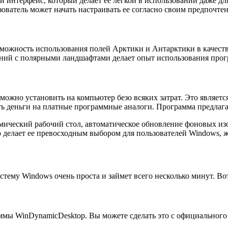
 интерфейс, который делает ее легкой в использовании даже д
зователь может начать настраивать ее согласно своим предпочте
ожность использования полей Арктики и Антарктики в качеств
ений с полярными ландшафтами делает опыт использования про
ожно установить на компьютер безо всяких затрат. Это являетс
ить деньги на платные программные аналоги. Программа предлаг
мический рабочий стол, автоматическое обновление фоновых из
о делает ее превосходным выбором для пользователей Windows, 
ему Windows очень проста и займет всего несколько минут. Во
мы WinDynamicDesktop. Вы можете сделать это с официального 