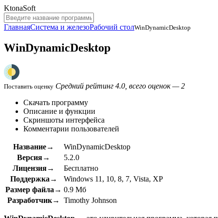
KtonaSoft
Главная
Система и железо
Рабочий стол
WinDynamicDesktop
WinDynamicDesktop
Средний рейтинг 4.0, всего оценок — 2
Поставить оценку
Скачать программу
Описание и функции
Скриншоты интерфейса
Комментарии пользователей
Название→
WinDynamicDesktop
Версия→
5.2.0
Лицензия→
Бесплатно
Поддержка→
Windows 11, 10, 8, 7, Vista, XP
Размер файла→
0.9 Мб
Разработчик→
Timothy Johnson