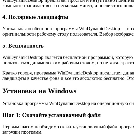
WinDynamicDesktop предлагает простой и интуитивно понятный
компьютер занимает всего несколько минут, и после этого поль
4. Полярные ландшафты
Уникальная особенность программы WinDynamicDesktop — возм
оригинальности рабочему столу пользователя. Выбор изображ
5. Бесплатность
WinDynamicDesktop является бесплатной программой, которую м
пользоваться динамическим рабочим столом, но не хотят трат
Кратко говоря, программа WinDynamicDesktop предлагает дина
ландшафты в качестве фона и все это абсолютно бесплатно. Эт
Установка на Windows
Установка программы WinDynamicDesktop на операционную сист
Шаг 1: Скачайте установочный файл
Первым шагом необходимо скачать установочный файл програм
загрузки программ.