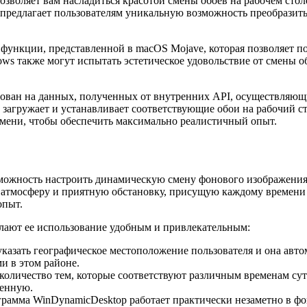
озволяет вам насладиться красотой смены обоев на рабочем стол
предлагает пользователям уникальную возможность преобразить
функции, представленной в macOS Mojave, которая позволяет п
ows также могут испытать эстетическое удовольствие от смены о
ан на данных, полученных от внутренних API, осуществляющих
 загружает и устанавливает соответствующие обои на рабочий ст
емени, чтобы обеспечить максимально реалистичный опыт.
ожность настроить динамическую смену фонового изображения 
ю атмосферу и приятную обстановку, присущую каждому времени 
опыт.
лают ее использование удобным и привлекательным:
азать географическое местоположение пользователя и она авто
и в этом районе.
оличество тем, которые соответствуют различным временам сут
венную.
амма WinDynamicDesktop работает практически незаметно в фо