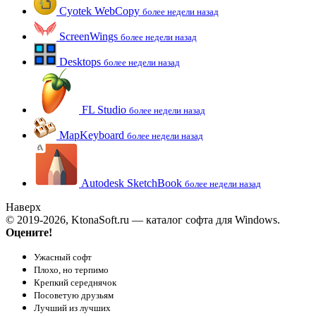
Cyotek WebCopy
более недели назад
ScreenWings
более недели назад
Desktops
более недели назад
FL Studio
более недели назад
MapKeyboard
более недели назад
Autodesk SketchBook
более недели назад
Наверх
© 2019-2026, KtonaSoft.ru — каталог софта для Windows.
Оцените!
Ужасный софт
Плохо, но терпимо
Крепкий середнячок
Посоветую друзьям
Лучший из лучших