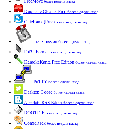
FreeMove
более недели назад
Duplicate Cleaner Free
более недели назад
CuteRank (Free)
более недели назад
Transmission
более недели назад
Fat32 Format
более недели назад
KaraokeKanta Free Edition
более недели назад
PuTTY
более недели назад
Desktop Goose
более недели назад
Absolute RSS Editor
более недели назад
BOOTICE
более недели назад
ComicRack
более недели назад