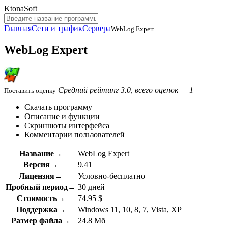
KtonaSoft
Главная
Сети и трафик
Сервера
WebLog Expert
WebLog Expert
Средний рейтинг 3.0, всего оценок — 1
Поставить оценку
Скачать программу
Описание и функции
Скриншоты интерфейса
Комментарии пользователей
Название→
WebLog Expert
Версия→
9.41
Лицензия→
Условно-бесплатно
Пробный период→
30 дней
Стоимость→
74.95 $
Поддержка→
Windows 11, 10, 8, 7, Vista, XP
Размер файла→
24.8 Мб