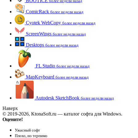
BOOTICE
более недели назад
ComicRack
более недели назад
Cyotek WebCopy
более недели назад
ScreenWings
более недели назад
Desktops
более недели назад
FL Studio
более недели назад
MapKeyboard
более недели назад
Autodesk SketchBook
более недели назад
Наверх
© 2019-2026, KtonaSoft.ru — каталог софта для Windows.
Оцените!
Ужасный софт
Плохо, но терпимо