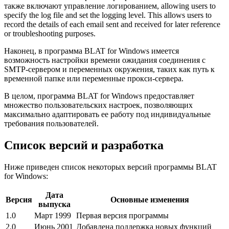
также включают управление логированием, allowing users to
specify the log file and set the logging level. This allows users to
record the details of each email sent and received for later reference
or troubleshooting purposes.
Наконец, в программа BLAT for Windows имеется
возможность настройки времени ожидания соединения с
SMTP-сервером и переменных окружения, таких как путь к
временной папке или переменные прокси-сервера.
В целом, программа BLAT for Windows предоставляет
множество пользовательских настроек, позволяющих
максимально адаптировать ее работу под индивидуальные
требования пользователей.
Список версий и разработка
Ниже приведен список некоторых версий программы BLAT
for Windows:
Дата
Версия
Основные изменения
выпуска
1.0
Март 1999
Первая версия программы
2.0
Июнь 2001
Добавлена поддержка новых функций