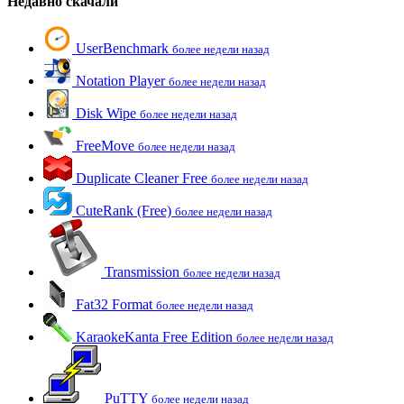
Недавно скачали
UserBenchmark
более недели назад
Notation Player
более недели назад
Disk Wipe
более недели назад
FreeMove
более недели назад
Duplicate Cleaner Free
более недели назад
CuteRank (Free)
более недели назад
Transmission
более недели назад
Fat32 Format
более недели назад
KaraokeKanta Free Edition
более недели назад
PuTTY
более недели назад