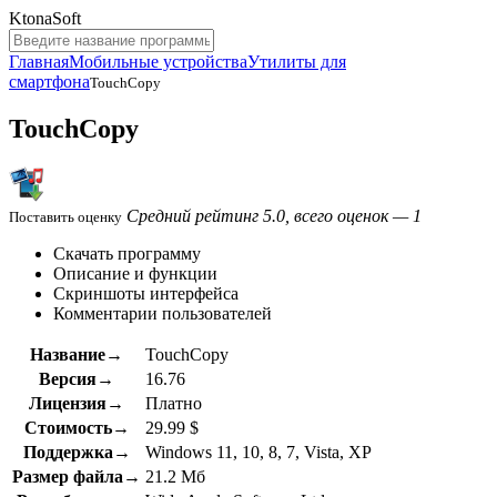
KtonaSoft
Главная
Мобильные устройства
Утилиты для
смартфона
TouchCopy
TouchCopy
Средний рейтинг 5.0, всего оценок — 1
Поставить оценку
Скачать программу
Описание и функции
Скриншоты интерфейса
Комментарии пользователей
Название→
TouchCopy
Версия→
16.76
Лицензия→
Платно
Стоимость→
29.99 $
Поддержка→
Windows 11, 10, 8, 7, Vista, XP
Размер файла→
21.2 Мб