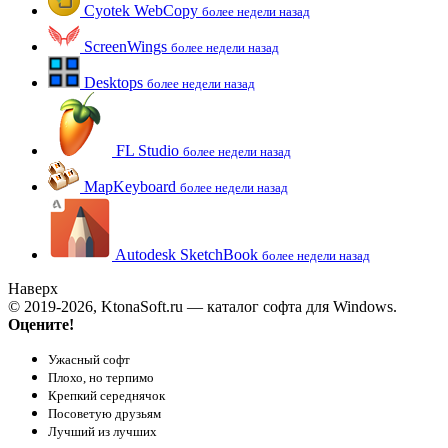
Cyotek WebCopy
более недели назад
ScreenWings
более недели назад
Desktops
более недели назад
FL Studio
более недели назад
MapKeyboard
более недели назад
Autodesk SketchBook
более недели назад
Наверх
© 2019-2026, KtonaSoft.ru — каталог софта для Windows.
Оцените!
Ужасный софт
Плохо, но терпимо
Крепкий середнячок
Посоветую друзьям
Лучший из лучших