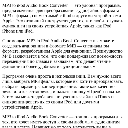
MP3 to iPod Audio Book Converter — это удобная программа,
предназначенная для преобразования аудиофайлов формата
MP3 в формат, совместимый с iPod и другими устройствами
Apple. Это отличный инструмент для тех, кто любит слушать
аудиокниги на своих устройствах Apple, таких как iPod,
iPhone или iPad.
С помощью MP3 to iPod Audio Book Converter вы можете
создавать аудиокниги в формате M4B — специальном
формате, разработанном Apple для аудиокниг. Преимущество
M4B заключается в том, что они поддерживают возможность
перемещения по главам и закладкам, что делает чтение
аудиокниги более удобным и функциональным.
Программа очень проста в использовании. Вам нужно всего
лишь выбрать MP3 файлы, которые вы хотите преобразовать,
выбрать параметры конвертирования, такие как качество
звука или качество звука, и нажать кнопку «Преобразовать».
Затем вы можете добавить полученные файлы в iTunes и
синхронизировать их со своим iPod или другими
устройствами Apple.
MP3 to iPod Audio Book Converter — отличная программа для
тех, кто хочет иметь доступ к своим любимым аудиокнигам
везде и всегда. Независимо от того, находитесь ли вы в