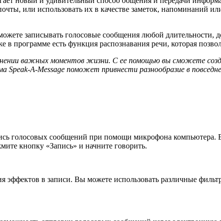
агает новый и удивительный способ общения и передачи информ
почты, или использовать их в качестве заметок, напоминаний ил
ожете записывать голосовые сообщения любой длительности, до
е в программе есть функция распознавания речи, которая позво
анении важных моментов жизни. С ее помощью вы сможете созд
ма Speak-A-Message поможет привнести разнообразие в повседн
пись голосовых сообщений при помощи микрофона компьютера. 
мите кнопку «Запись» и начните говорить.
я эффектов в записи. Вы можете использовать различные фильтр