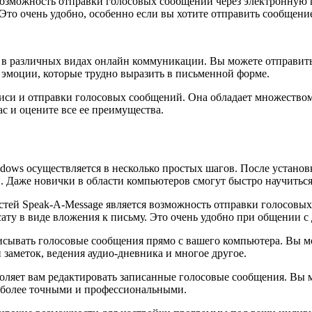
озможность отправки голосовых сообщений через электронную п
 Это очень удобно, особенно если вы хотите отправить сообщени
 в различных видах онлайн коммуникации. Вы можете отправить 
ь эмоции, которые трудно выразить в письменной форме.
писи и отправки голосовых сообщений. Она обладает множество
с и оцените все ее преимущества.
dows осуществляется в несколько простых шагов. После установ
 Даже новички в области компьютеров смогут быстро научиться 
ей Speak-A-Message является возможность отправки голосовых 
сату в виде вложения к письму. Это очень удобно при общении с
исывать голосовые сообщения прямо с вашего компьютера. Вы мо
 заметок, ведения аудио-дневника и многое другое.
оляет вам редактировать записанные голосовые сообщения. Вы мо
и более точными и профессиональными.