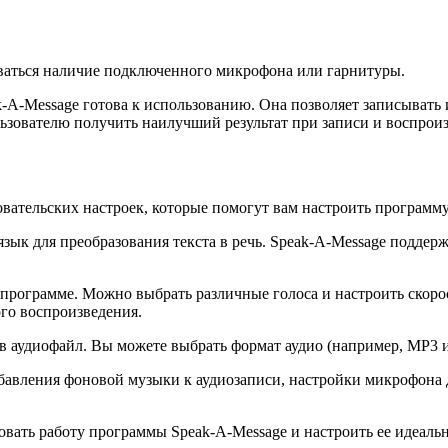
ваться наличие подключенного микрофона или гарнитуры.
-A-Message готова к использованию. Она позволяет записывать 
ьзователю получить наилучший результат при записи и воспрои
вательских настроек, которые помогут вам настроить программ
ык для преобразования текста в речь. Speak-A-Message поддер
в программе. Можно выбрать различные голоса и настроить скор
ого воспроизведения.
 в аудиофайл. Вы можете выбрать формат аудио (например, MP3 
авления фоновой музыки к аудиозаписи, настройки микрофона д
овать работу программы Speak-A-Message и настроить ее идеаль