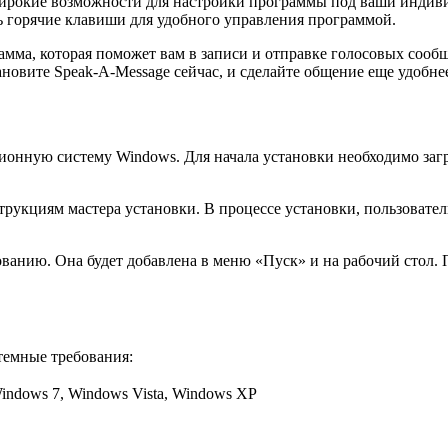
широкие возможности для настройки программы под ваши индив
ть горячие клавиши для удобного управления программой.
мма, которая поможет вам в записи и отправке голосовых сооб
овите Speak-A-Message сейчас, и сделайте общение еще удобнее
ционную систему Windows. Для начала установки необходимо за
струкциям мастера установки. В процессе установки, пользоват
ованию. Она будет добавлена в меню «Пуск» и на рабочий стол. 
темные требования:
indows 7, Windows Vista, Windows XP