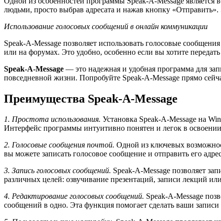
Одной из особенностей программы Speak-A-Message является в
людьми, просто выбрав адресата и нажав кнопку «Отправить».
Использование голосовых сообщений в онлайн коммуникации
Speak-A-Message позволяет использовать голосовые сообщения
или на форумах. Это удобно, особенно если вы хотите передат
Speak-A-Message
— это надежная и удобная программа для за
повседневной жизни. Попробуйте Speak-A-Message прямо сейча
Преимущества Speak-A-Message
1. Простота использования.
Установка Speak-A-Message на Win
Интерфейс программы интуитивно понятен и легок в освоении.
2. Голосовые сообщения почтой.
Одной из ключевых возможност
вы можете записать голосовое сообщение и отправить его адре
3. Запись голосовых сообщений.
Speak-A-Message позволяет зап
различных целей: озвучивание презентаций, записи лекций или
4. Редактирование голосовых сообщений.
Speak-A-Message позв
сообщений в одно. Эта функция помогает сделать ваши запис