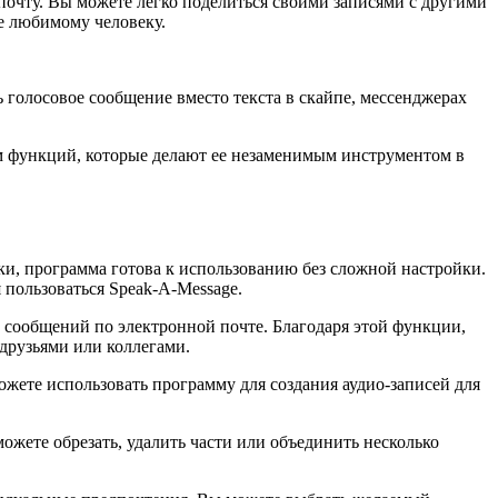
очту. Вы можете легко поделиться своими записями с другими
е любимому человеку.
голосовое сообщение вместо текста в скайпе, мессенджерах
м функций, которые делают ее незаменимым инструментом в
ки, программа готова к использованию без сложной настройки.
пользоваться Speak-A-Message.
сообщений по электронной почте. Благодаря этой функции,
 друзьями или коллегами.
жете использовать программу для создания аудио-записей для
жете обрезать, удалить части или объединить несколько