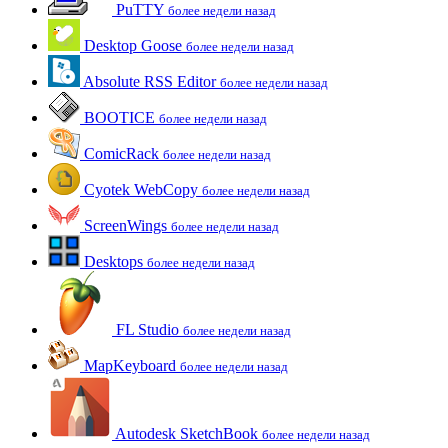
PuTTY
более недели назад
Desktop Goose
более недели назад
Absolute RSS Editor
более недели назад
BOOTICE
более недели назад
ComicRack
более недели назад
Cyotek WebCopy
более недели назад
ScreenWings
более недели назад
Desktops
более недели назад
FL Studio
более недели назад
MapKeyboard
более недели назад
Autodesk SketchBook
более недели назад