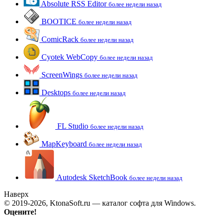
Absolute RSS Editor
более недели назад
BOOTICE
более недели назад
ComicRack
более недели назад
Cyotek WebCopy
более недели назад
ScreenWings
более недели назад
Desktops
более недели назад
FL Studio
более недели назад
MapKeyboard
более недели назад
Autodesk SketchBook
более недели назад
Наверх
© 2019-2026, KtonaSoft.ru — каталог софта для Windows.
Оцените!