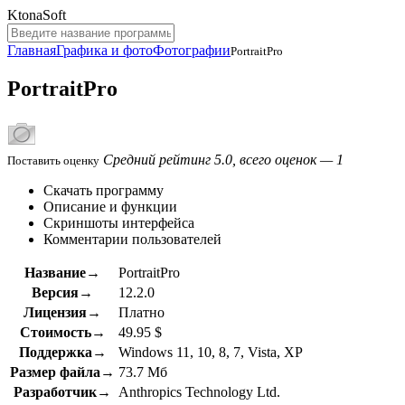
KtonaSoft
Главная
Графика и фото
Фотографии
PortraitPro
PortraitPro
Средний рейтинг 5.0, всего оценок — 1
Поставить оценку
Скачать программу
Описание и функции
Скриншоты интерфейса
Комментарии пользователей
Название→
PortraitPro
Версия→
12.2.0
Лицензия→
Платно
Стоимость→
49.95 $
Поддержка→
Windows 11, 10, 8, 7, Vista, XP
Размер файла→
73.7 Мб
Разработчик→
Anthropics Technology Ltd.