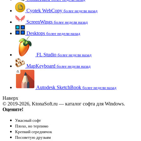
Cyotek WebCopy
более недели назад
ScreenWings
более недели назад
Desktops
более недели назад
FL Studio
более недели назад
MapKeyboard
более недели назад
Autodesk SketchBook
более недели назад
Наверх
© 2019-2026, KtonaSoft.ru — каталог софта для Windows.
Оцените!
Ужасный софт
Плохо, но терпимо
Крепкий середнячок
Посоветую друзьям