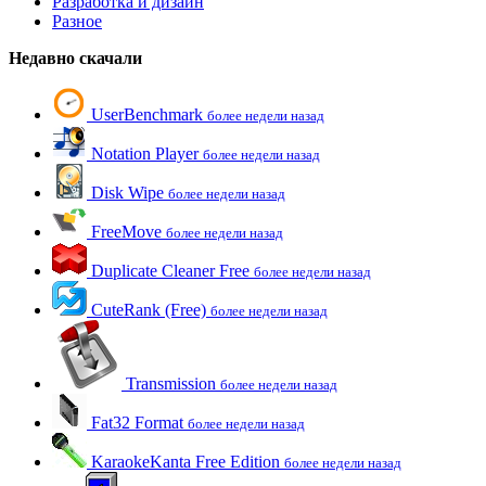
Разработка и дизайн
Разное
Недавно скачали
UserBenchmark
более недели назад
Notation Player
более недели назад
Disk Wipe
более недели назад
FreeMove
более недели назад
Duplicate Cleaner Free
более недели назад
CuteRank (Free)
более недели назад
Transmission
более недели назад
Fat32 Format
более недели назад
KaraokeKanta Free Edition
более недели назад