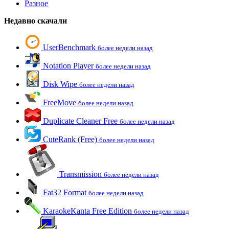
Разное
Недавно скачали
UserBenchmark
более недели назад
Notation Player
более недели назад
Disk Wipe
более недели назад
FreeMove
более недели назад
Duplicate Cleaner Free
более недели назад
CuteRank (Free)
более недели назад
Transmission
более недели назад
Fat32 Format
более недели назад
KaraokeKanta Free Edition
более недели назад