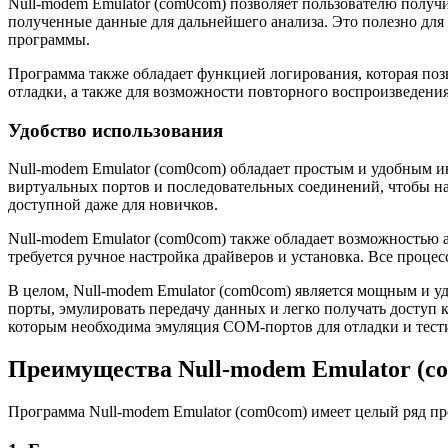
Null-modem Emulator (com0com) позволяет пользователю получи
полученные данные для дальнейшего анализа. Это полезно дл
программы.
Программа также обладает функцией логирования, которая позв
отладки, а также для возможности повторного воспроизведени
Удобство использования
Null-modem Emulator (com0com) обладает простым и удобным ин
виртуальных портов и последовательных соединений, чтобы на
доступной даже для новичков.
Null-modem Emulator (com0com) также обладает возможностью а
требуется ручное настройка драйверов и установка. Все проце
В целом, Null-modem Emulator (com0com) является мощным и 
порты, эмулировать передачу данных и легко получать доступ 
которым необходима эмуляция COM-портов для отладки и тест
Преимущества Null-modem Emulator (c
Программа Null-modem Emulator (com0com) имеет целый ряд пр