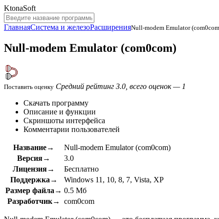
KtonaSoft
Главная
Система и железо
Расширения
Null-modem Emulator (com0com
Null-modem Emulator (com0com)
Средний рейтинг 3.0, всего оценок — 1
Поставить оценку
Скачать программу
Описание и функции
Скриншоты интерфейса
Комментарии пользователей
Название→
Null-modem Emulator (com0com)
Версия→
3.0
Лицензия→
Бесплатно
Поддержка→
Windows 11, 10, 8, 7, Vista, XP
Размер файла→
0.5 Мб
Разработчик→
com0com