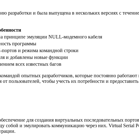
ию разработки и была выпущена в нескольких версиях с течени
обенности
на принципе эмуляции NULL-модемного кабеля
ьность программы
портов и режима командной строки
еля и добавлены новые функции
анением всех известных багов
я командой опытных разработчиков, которые постоянно работаю
от пользователей, чтобы учесть их потребности и предоставит
ое обеспечение для создания виртуальных последовательных порт
у собой и эмулировать коммуникацию через них. Virtual Serial P
урации.