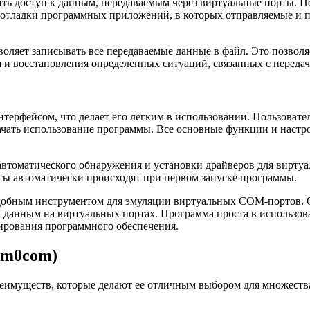
ть доступ к данным, передаваемым через виртуальные порты. По
я отладки программных приложений, в которых отправляемые и
оляет записывать все передаваемые данные в файл. Это позволяе
я и восстановления определенных ситуаций, связанных с переда
терфейсом, что делает его легким в использовании. Пользовател
чать использование программы. Все основные функции и настро
втоматического обнаружения и установки драйверов для виртуаль
ссы автоматически происходят при первом запуске программы.
удобным инструментом для эмуляции виртуальных COM-портов. О
к данным на виртуальных портах. Программа проста в использов
ирования программного обеспечения.
om0com)
еимуществ, которые делают ее отличным выбором для множества