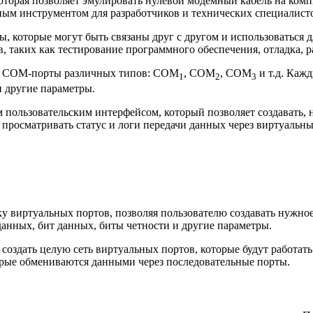
оторая позволяет эмулировать нулевой модемный кабель на компь
ным инструментом для разработчиков и технических специалист
ы, которые могут быть связаны друг с другoм и использоваться
, таких как тестирование программного обеспечения, отладка, р
ые COM-порты различных типов: COM
, COM
, COM
и т.д. Каж
1
2
3
и другие параметры.
 пользовательским интерфейсом, который позволяет создавать,
росматривать статус и логи передачи данных через виртуальны
у виртуальных портов, позволяя пользователю создавать нужное
 данных, бит данных, биты четности и другие параметры.
 создать целую сеть виртуальных портов, которые будут работат
рые обмениваются данными через последовательные порты.