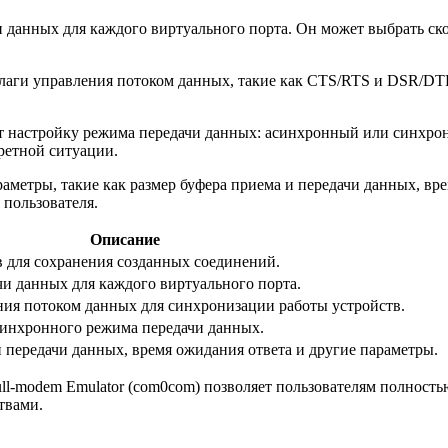
 данных для каждого виртуального порта. Он может выбрать скор
лаги управления потоком данных, такие как CTS/RTS и DSR/DTR
т настройку режима передачи данных: асинхронный или синхрон
ретной ситуации.
аметры, такие как размер буфера приема и передачи данных, вр
пользователя.
Описание
 для сохранения созданных соединений.
чи данных для каждого виртуального порта.
ния потоком данных для синхронизации работы устройств.
инхронного режима передачи данных.
 передачи данных, время ожидания ответа и другие параметры.
ll-modem Emulator (com0com) позволяет пользователям полност
твами.