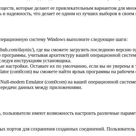
уществ, которые делают ее привлекательным вариантом для множ
ь и надежность, что делает ее одним из лучших выборов в своем
 операционную систему Windows выполните следующие шаги:
thub.com/daynix/), где вы сможете загрузить последнюю версию 
 программы, учитывая архитектуру вашей операционной системы
, следуя инструкциям установщика.
е настройки. Оставьте их по умолчанию, если вы не уверены в 
ator (com0com) вы сможете найти ярлык программы на рабочем 
а Null-modem Emulator (com0com) на вашей операционной систем
 передачи данных между приложениями.
, пользователи имеют возможность настроить различные параме
ых портов для сохранения созданных соединений. Пользователь