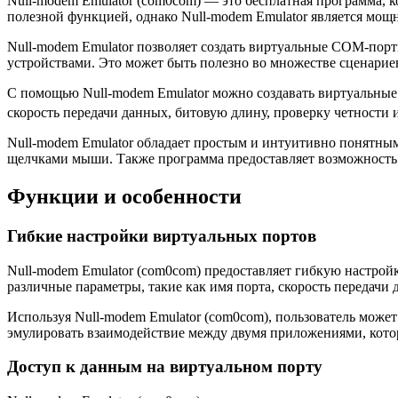
Null-modem Emulator (com0com) — это бесплатная программа, к
полезной функцией, однако Null-modem Emulator является мощ
Null-modem Emulator позволяет создать виртуальные COM-порт
устройствами. Это может быть полезно во множестве сценариев
С помощью Null-modem Emulator можно создавать виртуальн
скорость передачи данных, битовую длину, проверку четности 
Null-modem Emulator обладает простым и интуитивно понятным
щелчками мыши. Также программа предоставляет возможность п
Функции и особенности
Гибкие настройки виртуальных портов
Null-modem Emulator (com0com) предоставляет гибкую настройк
различные параметры, такие как имя порта, скорость передачи
Используя Null-modem Emulator (com0com), пользователь может
эмулировать взаимодействие между двумя приложениями, кото
Доступ к данным на виртуальном порту