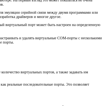
ютере. На первый взгляд это может показаться не очень
ов.
 для эмуляции серийной связи между двумя программами или
азработка драйверов и многое другое.
дый виртуальный порт может быть настроен на определенную
 настраивать и удалять виртуальные COM-порты с несколькими
е порты.
 количество виртуальных портов, а также задавать им
ь как реальные последовательные порты. Это позволяет