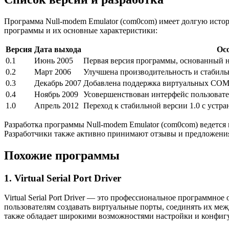
Программа Null-modem Emulator (com0com) имеет долгую истор
программы и их основные характеристики:
Версия
Дата выхода
Ос
0.1
Июнь 2005
Первая версия программы, основанный 
0.2
Март 2006
Улучшена производительность и стабил
0.3
Декабрь 2007
Добавлена поддержка виртуальных COM-
0.4
Ноябрь 2009
Усовершенствован интерфейс пользоват
1.0
Апрель 2012
Переход к стабильной версии 1.0 с устр
Разработка программы Null-modem Emulator (com0com) ведетс
Разработчики также активно принимают отзывы и предложения 
Похожие программы
1. Virtual Serial Port Driver
Virtual Serial Port Driver — это профессиональное программн
пользователям создавать виртуальные порты, соединять их межд
также обладает широкими возможностями настройки и конфиг