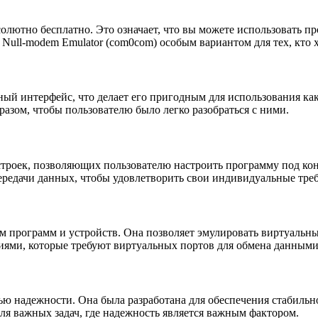
солютно бесплатно. Это означает, что вы можете использовать п
Null-modem Emulator (com0com) особым вариантом для тех, кто х
ный интерфейс, что делает его пригодным для использования ка
азом, чтобы пользователю было легко разобраться с ними.
строек, позволяющих пользователю настроить программу под ко
редачи данных, чтобы удовлетворить свои индивидуальные тре
м программ и устройств. Она позволяет эмулировать виртуальн
иями, которые требуют виртуальных портов для обмена данными
нью надежности. Она была разработана для обеспечения стабильн
для важных задач, где надежность является важным фактором.