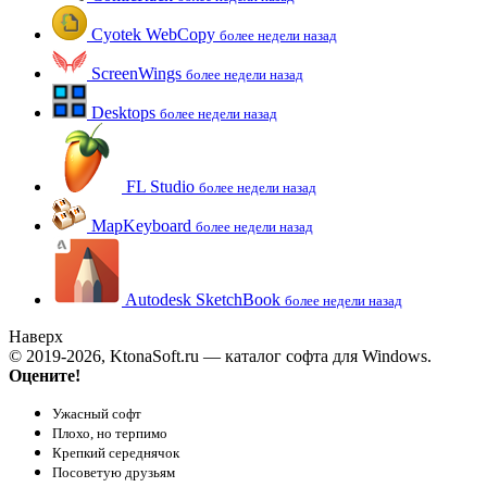
Cyotek WebCopy
более недели назад
ScreenWings
более недели назад
Desktops
более недели назад
FL Studio
более недели назад
MapKeyboard
более недели назад
Autodesk SketchBook
более недели назад
Наверх
© 2019-2026, KtonaSoft.ru — каталог софта для Windows.
Оцените!
Ужасный софт
Плохо, но терпимо
Крепкий середнячок
Посоветую друзьям