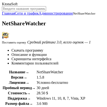
KtonaSoft
Главная
Сети и трафик
Администрирование
NetShareWatcher
NetShareWatcher
Средний рейтинг 3.0, всего оценок — 1
Поставить оценку
Скачать программу
Описание и функции
Скриншоты интерфейса
Комментарии пользователей
Название→
NetShareWatcher
Версия→
1.5.8
Лицензия→
Условно-бесплатно
Пробный период→
30 дней
Стоимость→
28.50 $
Поддержка→
Windows 11, 10, 8, 7, Vista, XP
Размер файла→
3.6 Мб