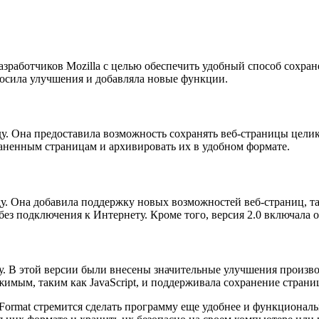
разработчиков Mozilla с целью обеспечить удобный способ сохра
носила улучшения и добавляла новые функции.
оду. Она предоставила возможность сохранять веб-страницы цели
аненным страницам и архивировать их в удобном формате.
ду. Она добавила поддержку новых возможностей веб-страниц, та
з подключения к Интернету. Кроме того, версия 2.0 включала 
году. В этой версии были внесены значительные улучшения прои
жимым, таким как JavaScript, и поддерживала сохранение стра
 Format стремится сделать программу еще удобнее и функционал