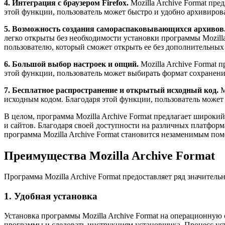
4. Интеграция с браузером Firefox.
Mozilla Archive Format пре
этой функции, пользователь может быстро и удобно архивиров
5. Возможность создания самораспаковывающихся архивов
легко открыты без необходимости установки программы Mozilla
пользователю, который сможет открыть ее без дополнительных 
6. Большой выбор настроек и опций.
Mozilla Archive Format 
этой функции, пользователь может выбирать формат сохранени
7. Бесплатное распространение и открытый исходный код.
M
исходным кодом. Благодаря этой функции, пользователь может 
В целом, программа Mozilla Archive Format предлагает широк
и сайтов. Благодаря своей доступности на различных платформ
программа Mozilla Archive Format становится незаменимым по
Преимущества Mozilla Archive Format
Программа Mozilla Archive Format предоставляет ряд значител
1. Удобная установка
Установка программы Mozilla Archive Format на операционную
программы и следовать инструкциям установщика. Процесс уст