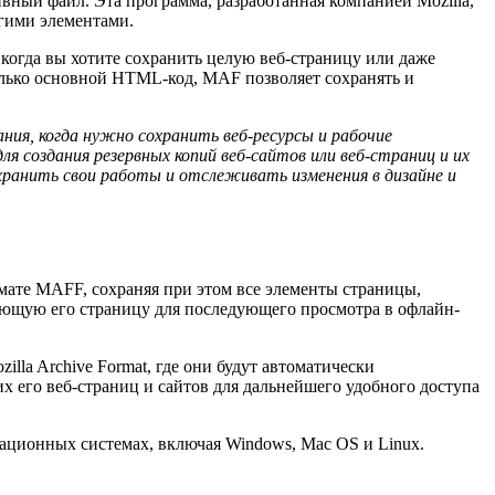
вный файл. Эта программа, разработанная компанией Mozilla,
гими элементами.
когда вы хотите сохранить целую веб-страницу или даже
олько основной HTML-код, MAF позволяет сохранять и
ния, когда нужно сохранить веб-ресурсы и рабочие
 создания резервных копий веб-сайтов или веб-страниц и их
хранить свои работы и отслеживать изменения в дизайне и
рмате MAFF, сохраняя при этом все элементы страницы,
сующую его страницу для последующего просмотра в офлайн-
la Archive Format, где они будут автоматически
х его веб-страниц и сайтов для дальнейшего удобного доступа
рационных системах, включая Windows, Mac OS и Linux.