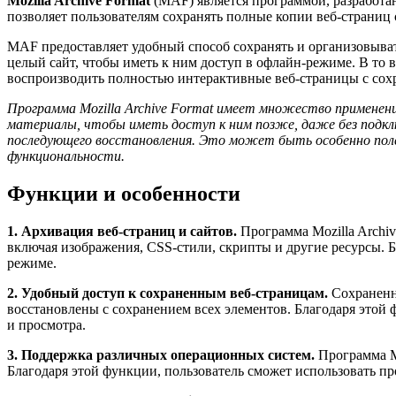
Mozilla Archive Format
(MAF) является программой, разработан
позволяет пользователям сохранять полные копии веб-страни
MAF предоставляет удобный способ сохранять и организовыват
целый сайт, чтобы иметь к ним доступ в офлайн-режиме. В то
воспроизводить полностью интерактивные веб-страницы с сох
Программа Mozilla Archive Format имеет множество применени
материалы, чтобы иметь доступ к ним позже, даже без подклю
последующего восстановления. Это может быть особенно полез
функциональности.
Функции и особенности
1. Архивация веб-страниц и сайтов.
Программа Mozilla Archiv
включая изображения, CSS-стили, скрипты и другие ресурсы. 
режиме.
2. Удобный доступ к сохраненным веб-страницам.
Сохраненны
восстановлены с сохранением всех элементов. Благодаря этой
и просмотра.
3. Поддержка различных операционных систем.
Программа Mo
Благодаря этой функции, пользователь сможет использовать п