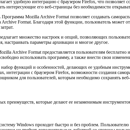
длагает удобную интеграцию с браузером Firefox, что позволяет с
ать интересующие его веб-страницы без необходимости открыва
.
Программа Mozilla Archive Format позволяет создавать самора
 Archive Format. Благодаря этой функции, пользователь может 
затрат.
предлагает множество настроек и опций, позволяющих пользоват
я, настраивать параметры архивации и многое другое.
ozilla Archive Format предоставляется пользователям бесплатно
свободно использовать программу, а также внести свои изменен
ий набор функций и особенностей, делающих ее удобным инструм
ах, интеграции с браузером Firefox, возможности создания сам
мощником для пользователей, которым необходимо сохранять веб
ьных преимуществ, которые делают ее незаменимым инструментом
 систему Windows проходит быстро и без проблем. Пользователю
ановки не требует дополнительных действий со стороны пользов