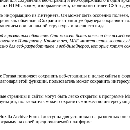
ной для сохранения веб-страниц и веб-содержимого в один архи
ц с их HTML-кодом, изображениями, таблицами стилей CSS и дру
ь информацию из Интернета. Он может быть особенно полезен, 
 время как обычные «Сохранить страницу» браузера сохраняют т
ранением оригинальной структуры и внешнего вида.
й в различных областях. Она может быть полезна для исследова
чения к Интернету. Кроме того, MAF может использоваться для
но для веб-разработчиков и веб-дизайнеров, которые хотят со
e Format позволяет сохранять веб-страницы и целые сайты в фо
Благодаря этой функции, пользователь может сохранить интере
е страницы и сайты могут быть легко открыты в программе Mozil
 функции, пользователь может сохранить множество интересующи
zilla Archive Format доступна для установки на различных опе
рограмму на своей предпочитаемой платформе.