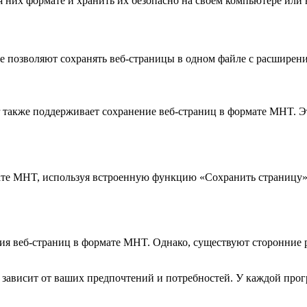
 них формате и хранить их безопасно на своем компьютере или в
е позволяют сохранять веб-страницы в одном файле с расширени
orer также поддерживает сохранение веб-страниц в формате MHT.
рмате MHT, используя встроенную функцию «Сохранить страницу
ия веб-страниц в формате MHT. Однако, существуют сторонние 
ависит от ваших предпочтений и потребностей. У каждой прогр