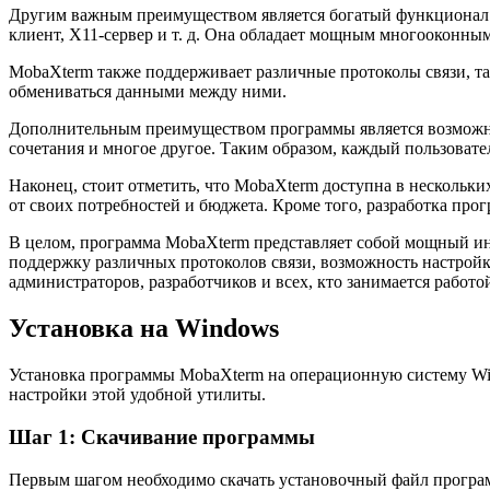
Другим важным преимуществом является богатый функционал M
клиент, X11-сервер и т. д. Она обладает мощным многооконным
MobaXterm также поддерживает различные протоколы связи, так
обмениваться данными между ними.
Дополнительным преимуществом программы является возможнос
сочетания и многое другое. Таким образом, каждый пользовате
Наконец, стоит отметить, что MobaXterm доступна в нескольк
от своих потребностей и бюджета. Кроме того, разработка про
В целом, программа MobaXterm представляет собой мощный ин
поддержку различных протоколов связи, возможность настрой
администраторов, разработчиков и всех, кто занимается работо
Установка на Windows
Установка программы MobaXterm на операционную систему Win
настройки этой удобной утилиты.
Шаг 1: Скачивание программы
Первым шагом необходимо скачать установочный файл программ