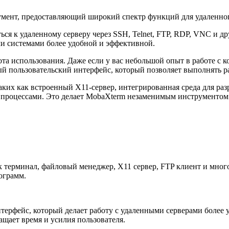
мент, предоставляющий широкий спектр функций для удаленног
 к удаленному серверу через SSH, Telnet, FTP, RDP, VNC и др
ыми системами более удобной и эффективной.
а использования. Даже если у вас небольшой опыт в работе с к
й пользовательский интерфейс, который позволяет выполнять 
ких как встроенный X11-сервер, интегрированная среда для ра
 процессами. Это делает MobaXterm незаменимым инструментом 
к терминал, файловый менеджер, X11 сервер, FTP клиент и мног
ограмм.
ерфейс, который делает работу с удаленными серверами более 
ащает время и усилия пользователя.