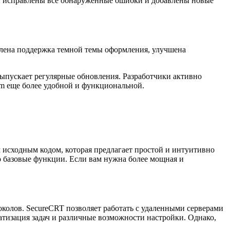
ли исправлены все обнаруженные ошибки и добавлены новые
влена поддержка темной темы оформления, улучшена
ыпускает регулярные обновления. Разработчики активно
m еще более удобной и функциональной.
м исходным кодом, которая предлагает простой и интуитивно
о базовые функции. Если вам нужна более мощная и
колов. SecureCRT позволяет работать с удаленными серверами
атизация задач и различные возможности настройки. Однако,