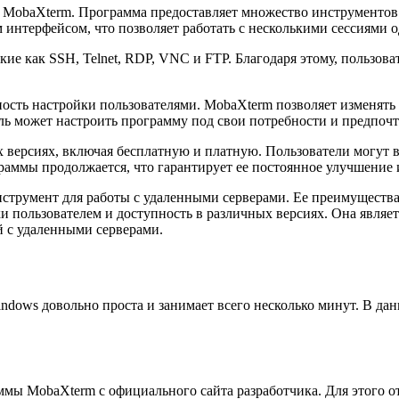
obaXterm. Программа предоставляет множество инструментов д
 интерфейсом, что позволяет работать с несколькими сессиями 
ие как SSH, Telnet, RDP, VNC и FTP. Благодаря этому, пользова
ть настройки пользователями. MobaXterm позволяет изменять 
ль может настроить программу под свои потребности и предпочт
их версиях, включая бесплатную и платную. Пользователи могут 
граммы продолжается, что гарантирует ее постоянное улучшение
струмент для работы с удаленными серверами. Ее преимуществ
ки пользователем и доступность в различных версиях. Она явл
й с удаленными серверами.
dows довольно проста и занимает всего несколько минут. В да
ы MobaXterm с официального сайта разработчика. Для этого от