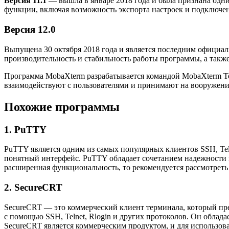
Версия 11.1
— вышла в январе 2018 года и была признана одн
функции, включая возможность экспорта настроек и подключен
Версия 12.0
Выпущена 30 октября 2018 года и является последним официа
производительность и стабильность работы программы, а такж
Программа MobaXterm разрабатывается командой MobaXterm Te
взаимодействуют с пользователями и принимают на вооружени
Похожие программы
1. PuTTY
PuTTY является одним из самых популярных клиентов SSH, Tel
понятный интерфейс. PuTTY обладает сочетанием надежности и
расширенная функциональность, то рекомендуется рассмотреть
2. SecureCRT
SecureCRT — это коммерческий клиент терминала, который пр
с помощью SSH, Telnet, Rlogin и других протоколов. Он обла
SecureCRT является коммерческим продуктом, и для использов