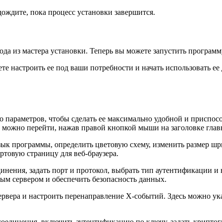
дождите, пока процесс установки завершится.
ода из мастера установки. Теперь вы можете запустить программ
ете настроить ее под ваши потребности и начать использовать 
 параметров, чтобы сделать ее максимально удобной и приспос
можно перейти, нажав правой кнопкой мыши на заголовке глав
ык программы, определить цветовую схему, изменить размер шри
артовую страницу для веб-браузера.
нения, задать порт и протокол, выбрать тип аутентификации и 
ным сервером и обеспечить безопасность данных.
рвера и настроить перенаправление X-событий. Здесь можно ука
оединения, включить аутентификацию по ключу, задать криптог