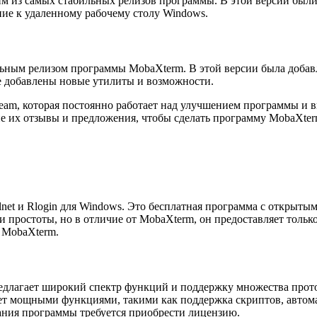
им из самых стабильных релизов программы. В этой версии бы
ие к удаленному рабочему столу Windows.
льным релизом программы MobaXterm. В этой версии была доба
е добавлены новые утилиты и возможности.
am, которая постоянно работает над улучшением программы и в
е их отзывы и предложения, чтобы сделать программу MobaXter
net и Rlogin для Windows. Это бесплатная программа с открыты
 простоты, но в отличие от MobaXterm, он предоставляет тольк
 MobaXterm.
едлагает широкий спектр функций и поддержку множества прото
дает мощными функциями, такими как поддержка скриптов, автом
ания программы требуется приобрести лицензию.