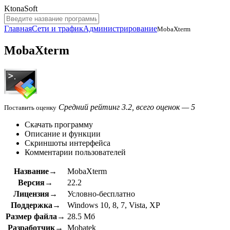
KtonaSoft
Главная
Сети и трафик
Администрирование
MobaXterm
MobaXterm
Средний рейтинг 3.2, всего оценок — 5
Поставить оценку
Скачать программу
Описание и функции
Скриншоты интерфейса
Комментарии пользователей
Название→
MobaXterm
Версия→
22.2
Лицензия→
Условно-бесплатно
Поддержка→
Windows 10, 8, 7, Vista, XP
Размер файла→
28.5 Мб
Разработчик→
Mobatek