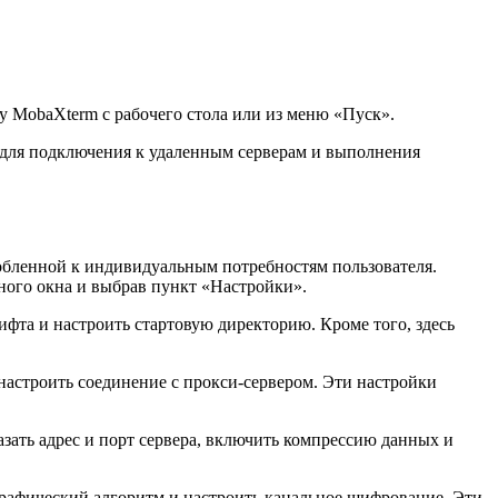
у MobaXterm с рабочего стола или из меню «Пуск».
ее для подключения к удаленным серверам и выполнения
обленной к индивидуальным потребностям пользователя.
ного окна и выбрав пункт «Настройки».
фта и настроить стартовую директорию. Кроме того, здесь
настроить соединение с прокси-сервером. Эти настройки
зать адрес и порт сервера, включить компрессию данных и
рафический алгоритм и настроить канальное шифрование. Эти