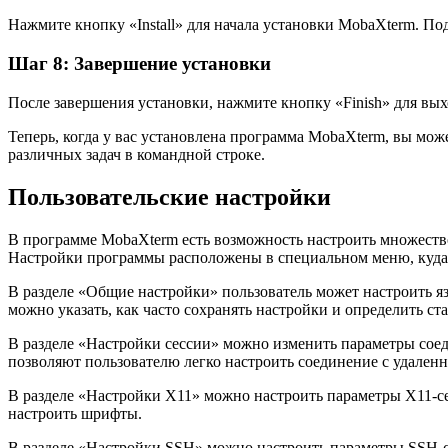
Нажмите кнопку «Install» для начала установки MobaXterm. По
Шаг 8: Завершение установки
После завершения установки, нажмите кнопку «Finish» для вых
Теперь, когда у вас установлена программа MobaXterm, вы мож
различных задач в командной строке.
Пользовательские настройки
В программе MobaXterm есть возможность настроить множество
Настройки программы расположены в специальном меню, куда 
В разделе «Общие настройки» пользователь может настроить яз
можно указать, как часто сохранять настройки и определить ст
В разделе «Настройки сессии» можно изменить параметры соеди
позволяют пользователю легко настроить соединение с удален
В разделе «Настройки X11» можно настроить параметры X11-се
настроить шрифты.
В разделе «Настройки SSH» можно настроить параметры SSH-с