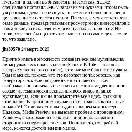
пустыми, и да, они выбираются в параметрах, я даже
специально поставил .MOV заглавными буквами, чтобы быть
уверенным, сделал перезапуск, переместил большой палец в
цель, все, но он остается пустым. По сути, у меня есть то, что
было раньше, предварительный просмотр моих видеофайлов с
изюминкой, за исключением всех пустых файлов .mov. Не
знаю, хотелось бы оценить это выше, но на самом деле это не
то, что заявлено.
jhs39578
24 марта 2020
Приятно иметь возможность создавать эскизы мультимедиа,
не загружая весь пакет кодеков (Shark и K-Lite — это два,
которые я использовал ранее), которые мне больше не нужны.
Тем не менее, похоже, что это работает не так хорошо, как
генераторы эскизов, встроенные в эти пакеты — он
отображает первоначальные эскизы намного медленнее и не
создает автоматически эскизы для всех видео в папке
мультимедиа, если вы не просмотрите все видео. ярлыки в
этой папке. В противном случае они выглядят как обычные
значки VLC или как они выглядят на вашем компьютере.
Надеюсь, Media Preview не вызовет проблем с проводником
Windows, с которыми я столкнулся при использовании
сторонних генераторов значков. Но пока это, по крайней
мере, кажется достойным внимания.