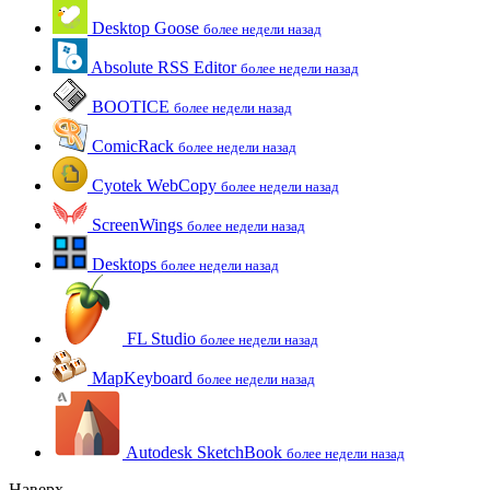
Desktop Goose
более недели назад
Absolute RSS Editor
более недели назад
BOOTICE
более недели назад
ComicRack
более недели назад
Cyotek WebCopy
более недели назад
ScreenWings
более недели назад
Desktops
более недели назад
FL Studio
более недели назад
MapKeyboard
более недели назад
Autodesk SketchBook
более недели назад
Наверх