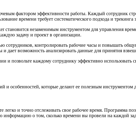
ючевым фактором эффективности работы. Каждый сотрудник стре
зование времени требует систематического подхода и трекинга 
cker становится незаменимым инструментом для управления вре
каждую задачу и проект в организации.
тью сотрудников, контролировать рабочие часы и повышать общ
еты и дает возможность анализировать данные для принятия взв
ании и позвольте каждому сотруднику эффективно использовать с
ций и особенностей, которые делают ее полезным инструментом д
е легко и точно отслеживать свое рабочее время. Программа поз
 информацию о том, сколько времени вы провели на каждой зад