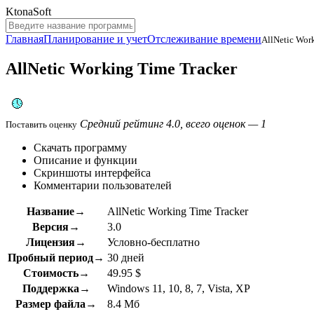
KtonaSoft
Главная
Планирование и учет
Отслеживание времени
AllNetic Wor
AllNetic Working Time Tracker
Средний рейтинг 4.0, всего оценок — 1
Поставить оценку
Скачать программу
Описание и функции
Скриншоты интерфейса
Комментарии пользователей
Название→
AllNetic Working Time Tracker
Версия→
3.0
Лицензия→
Условно-бесплатно
Пробный период→
30 дней
Стоимость→
49.95 $
Поддержка→
Windows 11, 10, 8, 7, Vista, XP
Размер файла→
8.4 Мб