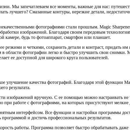
зни. Мы запечатлеваем все моменты, важные для нас: путешест
елать лучшего? Смазанные контуры, нерезкие детали, недостато
 некачественными фотографиями стали прошлым. Magic Sharpene
бработки изображений. Благодаря своим передовым технология
й камере, будь то фотоаппарат, смартфон или планшет.
лее резкими и четкими, сохранить детали и контраст, придать и
 в области фотографии легко и быстро улучшить свои снимки. 
елает ее доступной для широкого круга пользователей.
е улучшение качества фотографий. Благодаря этой функции Magi
его результата.
ти изображений вручную. С ее помощью можно настраивать не т
но при работе с фотографиями, на которых присутствуют мелкие
онятным интерфейсом. Все функции и настройки программы дост
ь программой и достичь профессиональных результатов.
корость работы. Программа позволяет быстро обрабатывать даже