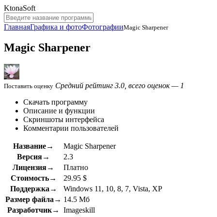
KtonaSoft
Главная
Графика и фото
Фотографии
Magic Sharpener
Magic Sharpener
Средний рейтинг 3.0, всего оценок — 1
Поставить оценку
Скачать программу
Описание и функции
Скриншоты интерфейса
Комментарии пользователей
Название→
Magic Sharpener
Версия→
2.3
Лицензия→
Платно
Стоимость→
29.95 $
Поддержка→
Windows 11, 10, 8, 7, Vista, XP
Размер файла→
14.5 Мб
Разработчик→
Imageskill