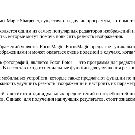
 Magic Sharpener, существуют и другие программы, которые та
p является одним из самых популярных редакторов изображений 
ты, которые могут помочь повысить резкость изображения.
ражений является FocusMagic. FocusMagic предлагает уникальн
бражениями и может оказаться очень полезной в случаях, когда 
фотографий, является Fotor. Fotor — это программа для редакт
 В ее состав входят специальные функции для улучшения резкос
ля мобильных устройств, которые также предлагают функции по
зможность улучшить резкость изображений и настроить их парамет
й зависит от индивидуальных предпочтений и потребностей поль
. Однако, для получения наилучших результатов, стоит ознако