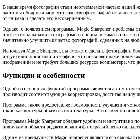
В наше время фотографии стали неотъемлемой частью нашей жи
часто мы обнаруживаем, что качество фотографий оставляет ж
от снимка и сделать его несовершенным.
Однако, с появлением программы Magic Sharpener, проблемы с
профессиональными фотографами и специалистами в области о
значительно улучшить качество фотографий, сделанных на любо
Используя Magic Sharpener, вы сможете сделать фотографии бо
интуитивно понятный интерфейс, что позволяет даже новичкам
изображений и не требует больших ресурсов компьютера, что д
Функции и особенности
Одной из основных функций программы является автоматическо
производит соответствующие корректировки, достигая наилучш
Программа также предоставляет возможность улучшения четкос
такие как контуры объектов или текстуры. Это особенно полез
Программа Magic Sharpener обладает удобным и интуитивно п
новичкам в области редактирования фотографий легко овладет
Одним из преимуществ Magic Sharpener является его высокая с