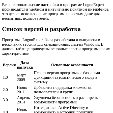
Все пользовательские настройки в программе LogonExpert
производятся в удобном и интуитивно понятном интерфейсе,
что делает использование программы простым даже для
неопытных пользователей.
Список версий и разработка
Программа LogonExpert была разработана и выпущена в
нескольких версиях для операционных систем Windows. В
данной таблице приведены основные версии программы и их
характеристики:
Дата
Версия
Основные особенности
выпуска
Первая версия программы с базовыми
Март
1.0
функциями автоматического входа в
2009
систему
Июнь
Добавлена поддержка множества
2.0
2011
пользователей и групп
Апрель
Улучшена безопасность и расширены
3.0
2014
возможности программы
Интеграция с Active Directory и
Июль
4.0
возможность настройки политики