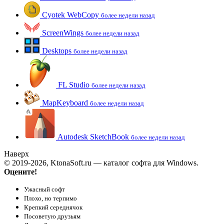
Cyotek WebCopy
более недели назад
ScreenWings
более недели назад
Desktops
более недели назад
FL Studio
более недели назад
MapKeyboard
более недели назад
Autodesk SketchBook
более недели назад
Наверх
© 2019-2026, KtonaSoft.ru — каталог софта для Windows.
Оцените!
Ужасный софт
Плохо, но терпимо
Крепкий середнячок
Посоветую друзьям