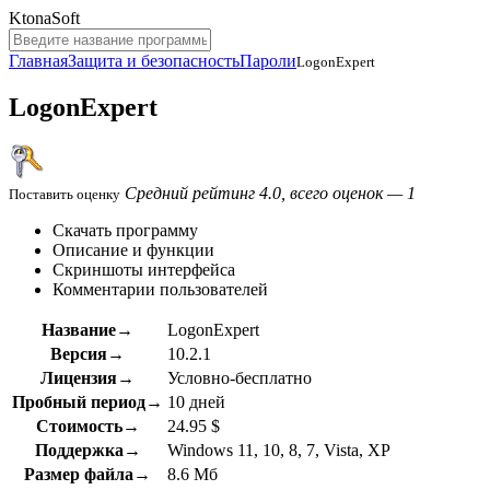
KtonaSoft
Главная
Защита и безопасность
Пароли
LogonExpert
LogonExpert
Средний рейтинг 4.0, всего оценок — 1
Поставить оценку
Скачать программу
Описание и функции
Скриншоты интерфейса
Комментарии пользователей
Название→
LogonExpert
Версия→
10.2.1
Лицензия→
Условно-бесплатно
Пробный период→
10 дней
Стоимость→
24.95 $
Поддержка→
Windows 11, 10, 8, 7, Vista, XP
Размер файла→
8.6 Мб