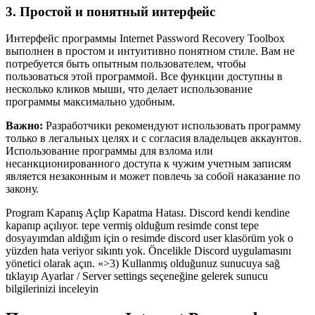
3. Простой и понятный интерфейс
Интерфейс программы Internet Password Recovery Toolbox
выполнен в простом и интуитивно понятном стиле. Вам не
потребуется быть опытным пользователем, чтобы
пользоваться этой программой. Все функции доступны в
несколько кликов мыши, что делает использование
программы максимально удобным.
Важно:
Разработчики рекомендуют использовать программу
только в легальных целях и с согласия владельцев аккаунтов.
Использование программы для взлома или
несанкционированного доступа к чужим учетным записям
является незаконным и может повлечь за собой наказание по
закону.
Program Kapanış Açlıp Kapatma Hatası. Discord kendi kendine
kapanıp açılıyor. tepe vermiş olduğum resimde const tepe
dosyayımdan aldığım için o resimde discord user klasörüm yok o
yüzden hata veriyor sıkıntı yok. Öncelikle Discord uygulamasını
yönetici olarak açın. «>3) Kullanmış olduğunuz sunucuya sağ
tıklayıp Ayarlar / Server settings seçeneğine gelerek sunucu
bilgilerinizi inceleyin