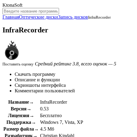
KtonaSoft
Главная
Оптические диски
Запись дисков
InfraRecorder
InfraRecorder
Средний рейтинг 3.8, всего оценок — 5
Поставить оценку
Скачать программу
Описание и функции
Скриншоты интерфейса
Комментарии пользователей
Название→
InfraRecorder
Версия→
0.53
Лицензия→
Бесплатно
Поддержка→
Windows 7, Vista, XP
Размер файла→
4.5 Мб
Разработчик→
Christian Kindahl