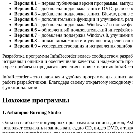
Версия 0.1 –
первая публичная версия программы, выпуще
Версия 0.2 –
добавлена поддержка записи DVD, релиз сост
Версия 0.3 –
добавлена поддержка записи Blu-ray, релиз с
Версия 0.4 –
дополнительные функции и улучшения, релиз
Версия 0.5 –
добавлена поддержка Windows 7 и новые функ
Версия 0.6 –
обновленный пользовательский интерфейс и 
Версия 0.7 –
добавлена поддержка Windows 8, улучшения п
Версия 0.8 –
новые возможности и улучшения, релиз сост
Версия 0.9 –
усовершенствования и исправления ошибок, 
Разработка программы InfraRecorder велась сообществом разра
исправляли ошибки и обеспечивали качество и надежность про
курсе проблем и предлагать решения в новых версиях InfraRecor
InfraRecorder – это надежная и удобная программа для записи
работе разработчиков. Благодаря своему открытому исходному к
функциональной.
Похожие программы
1. Ashampoo Burning Studio
Одна из наиболее популярных программ для записи дисков, As
позволяет создавать и записывать аудио CD, видео DVD, а так