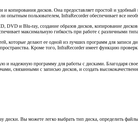
иси и копирования дисков. Она предоставляет простой и удобный
ли опытным пользователем, InfraRecorder обеспечивает все нео
 DVD и Blu-ray, создание образов дисков, копирование дисков, 
спечивает максимальную гибкость при работе с различными тип
тей, которые делают ее одной из лучших программ для записи д
ространства. Кроме того, InfraRecorder имеет функцию проверк
стую и надежную программу для работы с дисками. Благодаря св
дачами, связанными с записью дисков, и создать высококачестве
ay диски. Вы можете легко выбрать тип диска, определить файлы