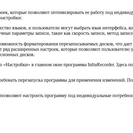
троек, которые позволяют оптимизировать ее работу под индиви
настройки:
ство языков, и пользователи могут выбрать язык интерфейса, к
ные параметры записи, такие как скорость записи, метод записи
озможность форматирования перезаписываемых дисков, что дает
т ряд расширенных настроек, которые позволяют пользователю у
ссионных дисков.
 «Настройки» в главном окне программы InfraRecorder. Здесь п
требовать перезапуска программы для применения изменений. П
 позволяют настроить программу под индивидуальные потребност