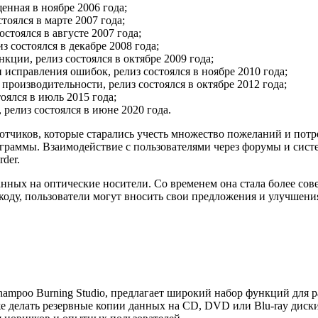
нная в ноябре 2006 года;
оялся в марте 2007 года;
остоялся в августе 2007 года;
 состоялся в декабре 2008 года;
ции, релиз состоялся в октябре 2009 года;
исправления ошибок, релиз состоялся в ноябре 2010 года;
роизводительности, релиз состоялся в октябре 2012 года;
оялся в июль 2015 года;
релиз состоялся в июне 2020 года.
ботчиков, которые старались учесть множество пожеланий и пот
граммы. Взаимодействие с пользователями через форумы и сист
der.
 данных на оптические носители. Со временем она стала более 
оду, пользователи могут вносить свои предложения и улучшения 
hampoo Burning Studio, предлагает широкий набор функций для
же делать резервные копии данных на CD, DVD или Blu-ray диск