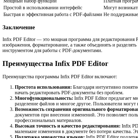
Мощный набор функций
Платная програ
Простой в использовании интерфейс
Могут возникат
Быстрая и эффективная работа с PDF-файлами
Не поддерживае
Заключение
Infix PDF Editor — это мощная программа для редактирования 
изображения, форматирование, а также объединять и разделять
инструментом для работы с PDF-документами.
Преимущества Infix PDF Editor
Преимущества программы Infix PDF Editor включают:
Простота использования:
Благодаря интуитивно понятно
начать редактировать PDF-документы без проблем.
Многофункциональность:
Infix PDF Editor предлагает 
разделение файлов и многое другое. Пользователи могут
Возможность сохранения оригинального форматирова
документов при внесении изменений. Это позволяет поль
профессиональных материалов.
Высокая точность и качество редактирования:
Infix P
маленькие изменения в документе без потери качества.
Поддержка множества языков:
Infix PDF Editor поддер