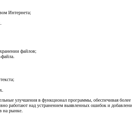
вом Интернета;
.
хранении файлов;
-файла.
текста;
х.
ительные улучшения в функционал программы, обеспечивая боле
вно работают над устранением выявленных ошибок и добавление
в на рынке.