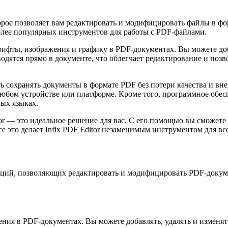
ое позволяет вам редактировать и модифицировать файлы в фор
более популярных инструментов для работы с PDF-файлами.
шрифты, изображения и графику в PDF-документах. Вы можете доб
одятся прямо в документе, что облегчает редактирование и позв
ть сохранять документы в формате PDF без потери качества и вн
юбом устройстве или платформе. Кроме того, программное обес
ных языках.
or — это идеальное решение для вас. С его помощью вы сможете 
се это делает Infix PDF Editor незаменимым инструментом для вс
нкций, позволяющих редактировать и модифицировать PDF-докум
жения в PDF-документах. Вы можете добавлять, удалять и изменят