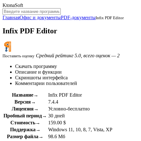
KtonaSoft
Главная
Офис и документы
PDF-документы
Infix PDF Editor
Infix PDF Editor
Средний рейтинг 5.0, всего оценок — 2
Поставить оценку
Скачать программу
Описание и функции
Скриншоты интерфейса
Комментарии пользователей
Название→
Infix PDF Editor
Версия→
7.4.4
Лицензия→
Условно-бесплатно
Пробный период→
30 дней
Стоимость→
159.00 $
Поддержка→
Windows 11, 10, 8, 7, Vista, XP
Размер файла→
98.6 Мб