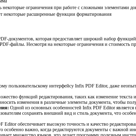
мма
ь некоторые ограничения при работе с сложными элементами до
т некоторые расширенные функции форматирования
PDF-документов, которая предоставляет широкий набор функций 
 PDF-файлы. Несмотря на некоторые ограничения и стоимость пр
му пользовательскому интерфейсу Infix PDF Editor, даже неопыт
множество функций редактирования, таких как изменение текста 
 вносить изменения в различные элементы документа, чтобы полу
ния:
Одной из основных особенностей Infix PDF Editor являетс
зователям сохранять внешний вид и стиль документа, что особ
DF Editor обеспечивает высокую точность и качество редактирова
 Это особенно важно, когда редактируются документы с важной
живает множество языков, что делает программу полезным инстру