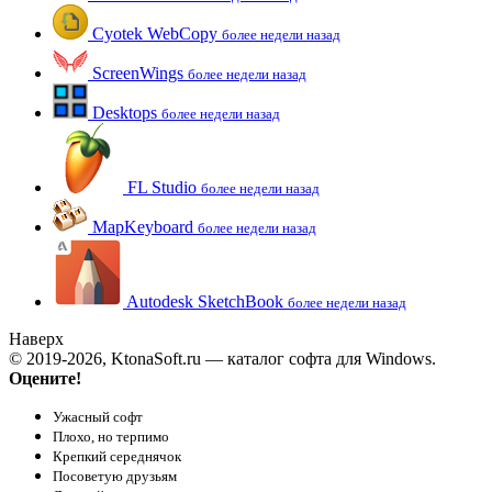
Cyotek WebCopy
более недели назад
ScreenWings
более недели назад
Desktops
более недели назад
FL Studio
более недели назад
MapKeyboard
более недели назад
Autodesk SketchBook
более недели назад
Наверх
© 2019-2026, KtonaSoft.ru — каталог софта для Windows.
Оцените!
Ужасный софт
Плохо, но терпимо
Крепкий середнячок
Посоветую друзьям