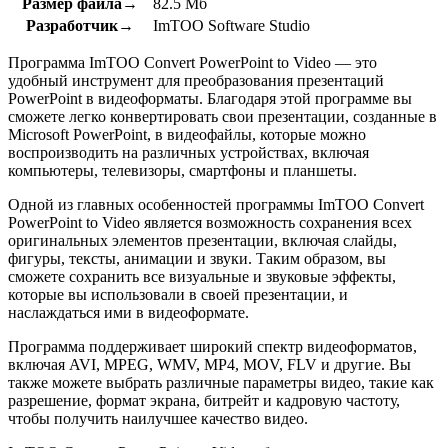
Размер файла→
82.5 Мб
Разработчик→
ImTOO Software Studio
Программа ImTOO Convert PowerPoint to Video — это
удобный инструмент для преобразования презентаций
PowerPoint в видеоформаты. Благодаря этой программе вы
сможете легко конвертировать свои презентации, созданные в
Microsoft PowerPoint, в видеофайлы, которые можно
воспроизводить на различных устройствах, включая
компьютеры, телевизоры, смартфоны и планшеты.
Одной из главных особенностей программы ImTOO Convert
PowerPoint to Video является возможность сохранения всех
оригинальных элементов презентации, включая слайды,
фигуры, тексты, анимации и звуки. Таким образом, вы
сможете сохранить все визуальные и звуковые эффекты,
которые вы использовали в своей презентации, и
наслаждаться ими в видеоформате.
Программа поддерживает широкий спектр видеоформатов,
включая AVI, MPEG, WMV, MP4, MOV, FLV и другие. Вы
также можете выбрать различные параметры видео, такие как
разрешение, формат экрана, битрейт и кадровую частоту,
чтобы получить наилучшее качество видео.