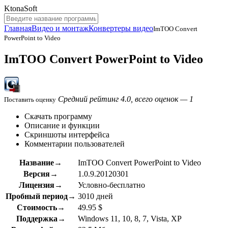
KtonaSoft
Главная
Видео и монтаж
Конвертеры видео
ImTOO Convert
PowerPoint to Video
ImTOO Convert PowerPoint to Video
Средний рейтинг 4.0, всего оценок — 1
Поставить оценку
Скачать программу
Описание и функции
Скриншоты интерфейса
Комментарии пользователей
Название→
ImTOO Convert PowerPoint to Video
Версия→
1.0.9.20120301
Лицензия→
Условно-бесплатно
Пробный период→
3010 дней
Стоимость→
49.95 $
Поддержка→
Windows 11, 10, 8, 7, Vista, XP