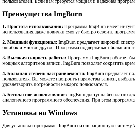
пользователей. Если вам требуется мощная и надежная програм
Преимущества ImgBurn
1. Простота использования:
Программа ImgBurn имеет интуити
использования, даже новички смогут быстро освоить программ
2. Мощный функционал:
ImgBurn предлагает широкий спектр 
ошибок и многое другое. Программа поддерживает большинство
3. Высокая скорость работы:
Программа ImgBurn работает бы
мощных алгоритмов записи, ImgBurn позволяет сократить время,
4. Большая степень настраиваемости:
ImgBurn предлагает по
пользователя. Вы можете настроить параметры записи, выбрат
удовлетворить потребности каждого пользователя.
5. Бесплатное использование:
ImgBurn доступна бесплатно для
аналогичного программного обеспечения. При этом программа 
Установка на Windows
Для установки программы ImgBurn на операционную систему 