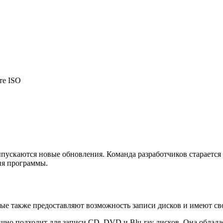
те ISO
ыпускаются новые обновления. Команда разработчиков стараетс
ия программы.
рые также предоставляют возможность записи дисков и имеют св
ично подходит для записи CD, DVD и Blu-ray дисков. Она обла