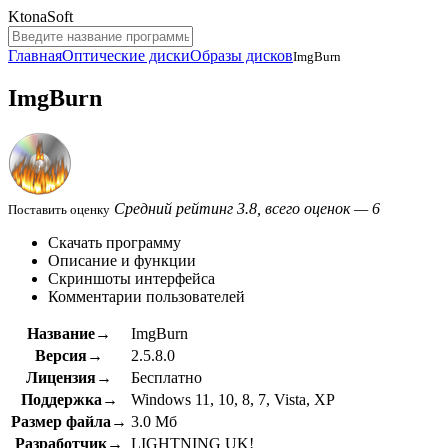
KtonaSoft
Главная
Оптические диски
Образы дисков
ImgBurn
ImgBurn
Средний рейтинг 3.8, всего оценок — 6
Поставить оценку
Скачать программу
Описание и функции
Скриншоты интерфейса
Комментарии пользователей
Название→
ImgBurn
Версия→
2.5.8.0
Лицензия→
Бесплатно
Поддержка→
Windows 11, 10, 8, 7, Vista, XP
Размер файла→
3.0 Мб
Разработчик→
LIGHTNING UK!