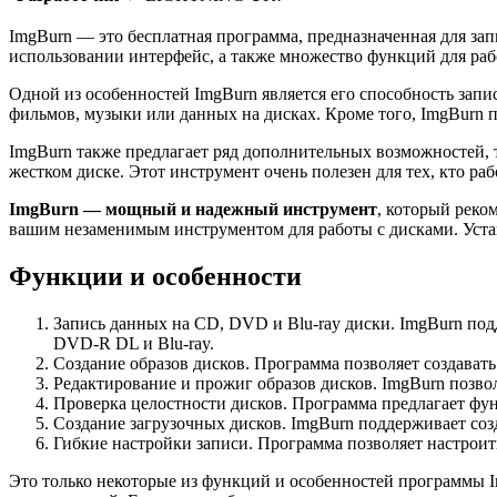
ImgBurn — это бесплатная программа, предназначенная для зап
использовании интерфейс, а также множество функций для ра
Одной из особенностей ImgBurn является его способность зап
фильмов, музыки или данных на дисках. Кроме того, ImgBurn 
ImgBurn также предлагает ряд дополнительных возможностей, т
жестком диске. Этот инструмент очень полезен для тех, кто ра
ImgBurn — мощный и надежный инструмент
, который реко
вашим незаменимым инструментом для работы с дисками. Устан
Функции и особенности
Запись данных на CD, DVD и Blu-ray диски. ImgBurn 
DVD-R DL и Blu-ray.
Создание образов дисков. Программа позволяет создавать
Редактирование и прожиг образов дисков. ImgBurn позвол
Проверка целостности дисков. Программа предлагает фун
Создание загрузочных дисков. ImgBurn поддерживает соз
Гибкие настройки записи. Программа позволяет настроить
Это только некоторые из функций и особенностей программы I