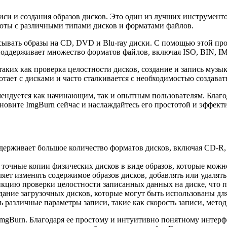
иси и создания образов дисков. Это один из лучших инструменто
боты с различными типами дисков и форматами файлов.
исывать образы на CD, DVD и Blu-ray диски. С помощью этой п
поддерживает множество форматов файлов, включая ISO, BIN, IM
аких как проверка целостности дисков, создание и запись музык
ботает с дисками и часто сталкивается с необходимостью создава
мендуется как начинающим, так и опытным пользователям. Благо
овите ImgBurn сейчас и наслаждайтесь его простотой и эффекти
поддерживает большое количество форматов дисков, включая
 точные копии физических дисков в виде образов, которые можно
яет изменять содержимое образов дисков, добавлять или удалять
кцию проверки целостности записанных данных на диске, что по
дание загрузочных дисков, которые могут быть использованы дл
 различные параметры записи, такие как скорость записи, метод
mgBurn. Благодаря ее простому и интуитивно понятному интерф