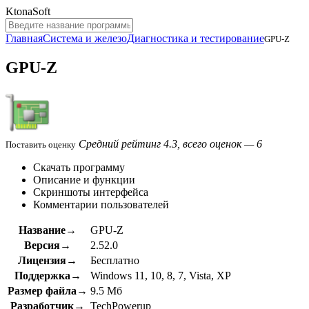
KtonaSoft
Главная
Система и железо
Диагностика и тестирование
GPU-Z
GPU-Z
Средний рейтинг 4.3, всего оценок — 6
Поставить оценку
Скачать программу
Описание и функции
Скриншоты интерфейса
Комментарии пользователей
Название→
GPU-Z
Версия→
2.52.0
Лицензия→
Бесплатно
Поддержка→
Windows 11, 10, 8, 7, Vista, XP
Размер файла→
9.5 Мб
Разработчик→
TechPowerup