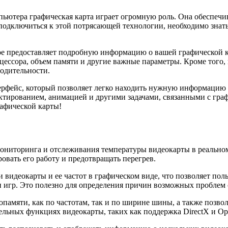
ютера графическая карта играет огромную роль. Она обеспечива
подключиться к этой потрясающей технологии, необходимо знат
е предоставляет подробную информацию о вашей графической ка
роцессора, объем памяти и другие важные параметры. Кроме того,
одительности.
фейс, который позволяет легко находить нужную информацию о
актированием, анимацией и другими задачами, связанными с гр
афической карты!
ониторинга и отслеживания температуры видеокарты в реально
овать его работу и предотвращать перегрев.
видеокарты и ее частот в графическом виде, что позволяет поль
 игр. Это полезно для определения причин возможных проблем 
памяти, как по частотам, так и по ширине шины, а также позво
льных функциях видеокарты, таких как поддержка DirectX и O