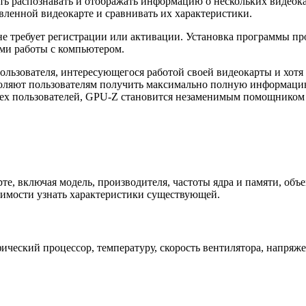
ь распознавать и отображать информацию о нескольких видеокар
ленной видеокарте и сравнивать их характеристики.
е требует регистрации или активации. Установка программы прос
ами работы с компьютером.
ьзователя, интересующегося работой своей видеокарты и хотя 
ляют пользователям получить максимально полную информацию о
всех пользователей, GPU-Z становится незаменимым помощником
, включая модель, производителя, частоты ядра и памяти, объе
димости узнать характеристики существующей.
еский процессор, температуру, скорость вентилятора, напряже