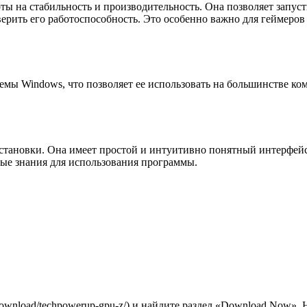
 на стабильность и производительность. Она позволяет запусти
ерить его работоспособность. Это особенно важно для геймеро
ы Windows, что позволяет ее использовать на большинстве ком
тановки. Она имеет простой и интуитивно понятный интерфейс, 
ые знания для использования программы.
/download/techpowerup-gpu-z/) и найдите раздел «Download Now