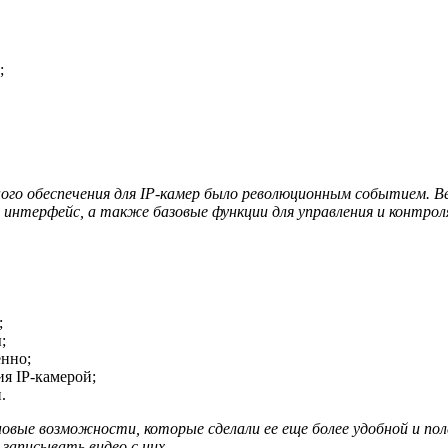
;
о обеспечения для IP-камер было революционным событием. Вер
интерфейс, а также базовые функции для управления и контрол
;
;
енно;
я IP-камерой;
.
овые возможности, которые сделали ее еще более удобной и пол
записывать видео с них.