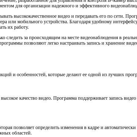
чение, разработанное для управления и контроля IP-камер высо
ментом для организации надежного и эффективного видеонаблю
ывать высококачественное видео и передавать его по сети. Пр
тера или мобильного устройства. Благодаря удобному интерфей
ть их работу.
о следить за происходящим на месте видеонаблюдения в реальн
ограммы позволяют легко настраивать запись и хранение видео,
ций и особенностей, которые делают ее одной из лучших прогр
ысокое качество видео. Программа поддерживает запись видео с
орая позволяет определить изменения в кадре и автоматически з
жных областей.