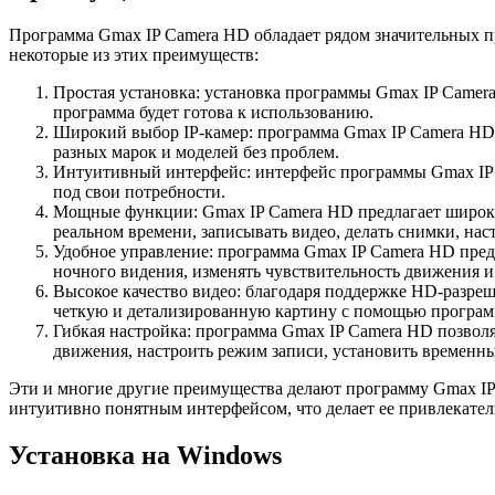
Программа Gmax IP Camera HD обладает рядом значительных пр
некоторые из этих преимуществ:
Простая установка: установка программы Gmax IP Camera
программа будет готова к использованию.
Широкий выбор IP-камер: программа Gmax IP Camera HD 
разных марок и моделей без проблем.
Интуитивный интерфейс: интерфейс программы Gmax IP C
под свои потребности.
Мощные функции: Gmax IP Camera HD предлагает широкий
реальном времени, записывать видео, делать снимки, нас
Удобное управление: программа Gmax IP Camera HD пред
ночного видения, изменять чувствительность движения и
Высокое качество видео: благодаря поддержке HD-разре
четкую и детализированную картину с помощью програ
Гибкая настройка: программа Gmax IP Camera HD позвол
движения, настроить режим записи, установить временны
Эти и многие другие преимущества делают программу Gmax IP
интуитивно понятным интерфейсом, что делает ее привлекател
Установка на Windows