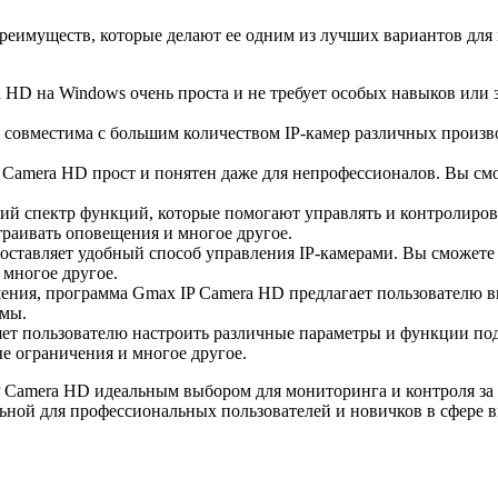
еимуществ, которые делают ее одним из лучших вариантов для и
 HD на Windows очень проста и не требует особых навыков или
совместима с большим количеством IP-камер различных произв
amera HD прост и понятен даже для непрофессионалов. Вы смож
 спектр функций, которые помогают управлять и контролирова
траивать оповещения и многое другое.
оставляет удобный способ управления IP-камерами. Вы сможете 
 многое другое.
шения, программа Gmax IP Camera HD предлагает пользователю 
ммы.
яет пользователю настроить различные параметры и функции под
е ограничения и многое другое.
 Camera HD идеальным выбором для мониторинга и контроля за
ьной для профессиональных пользователей и новичков в сфере 