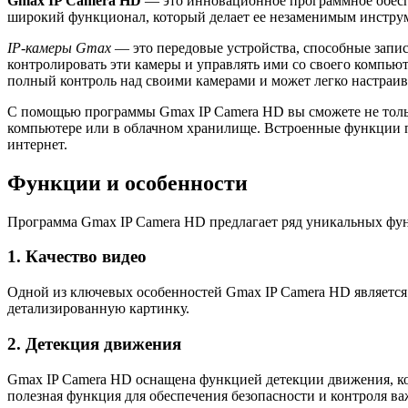
Gmax IP Camera HD
— это инновационное программное обеспе
широкий функционал, который делает ее незаменимым инстру
IP-камеры Gmax
— это передовые устройства, способные запис
контролировать эти камеры и управлять ими со своего компью
полный контроль над своими камерами и может легко настраива
С помощью программы Gmax IP Camera HD вы сможете не тольк
компьютере или в облачном хранилище. Встроенные функции пр
интернет.
Функции и особенности
Программа Gmax IP Camera HD предлагает ряд уникальных функ
1. Качество видео
Одной из ключевых особенностей Gmax IP Camera HD является в
детализированную картинку.
2. Детекция движения
Gmax IP Camera HD оснащена функцией детекции движения, кот
полезная функция для обеспечения безопасности и контроля ва