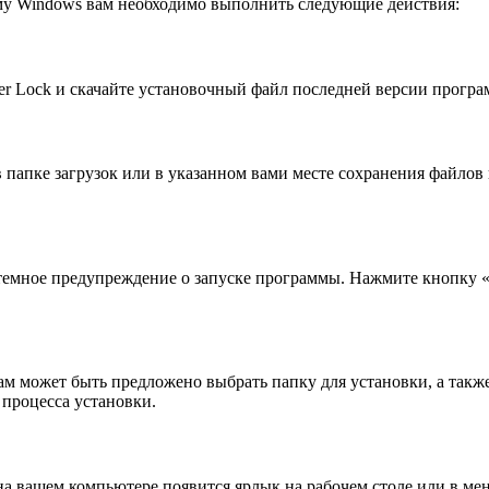
му Windows вам необходимо выполнить следующие действия:
er Lock и скачайте установочный файл последней версии програ
в папке загрузок или в указанном вами месте сохранения файлов
стемное предупреждение о запуске программы. Нажмите кнопку
м может быть предложено выбрать папку для установки, а такж
процесса установки.
на вашем компьютере появится ярлык на рабочем столе или в мен