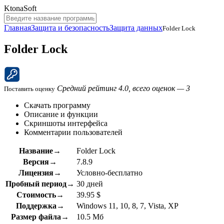
KtonaSoft
Главная
Защита и безопасность
Защита данных
Folder Lock
Folder Lock
Средний рейтинг 4.0, всего оценок — 3
Поставить оценку
Скачать программу
Описание и функции
Скриншоты интерфейса
Комментарии пользователей
Название→
Folder Lock
Версия→
7.8.9
Лицензия→
Условно-бесплатно
Пробный период→
30 дней
Стоимость→
39.95 $
Поддержка→
Windows 11, 10, 8, 7, Vista, XP
Размер файла→
10.5 Мб