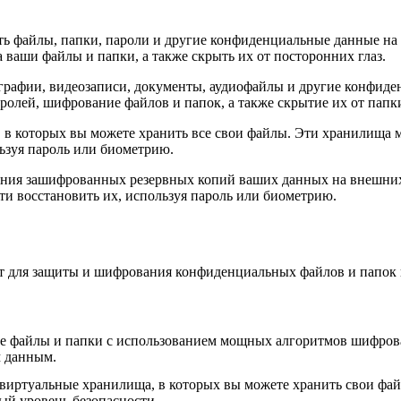
тить файлы, папки, пароли и другие конфиденциальные данные н
 ваши файлы и папки, а также скрыть их от посторонних глаз.
графии, видеозаписи, документы, аудиофайлы и другие конфиде
аролей, шифрование файлов и папок, а также скрытие их от пап
а, в которых вы можете хранить все свои файлы. Эти хранилища
ьзуя пароль или биометрию.
здания зашифрованных резервных копий ваших данных на внешни
ти восстановить их, используя пароль или биометрию.
т для защиты и шифрования конфиденциальных файлов и папок 
 файлы и папки с использованием мощных алгоритмов шифровани
 данным.
е виртуальные хранилища, в которых вы можете хранить свои ф
ый уровень безопасности.