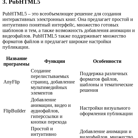
3. PubHTML5
PubHTML5 – это всеобъемлющее решение для создания
интерактивных электронных книг. Она предлагает простой и
интуитивно понятный интерфейс, множество готовых
шаблонов и тем, а также возможность добавления анимации и
видеофайлов. PubHTML5 также поддерживает множество
форматов файлов и предлагает широкие настройки
публикации.
Название
Функции
Особенности
программы
Создание
Поддержка различных
перелистываемых
форматов файлов,
AnyFlip
страниц, добавление
шаблоны и тематические
мультимедийных
решения
элементов
Добавление
анимации, видео и
Настройки визуального
FlipBuilder
аудиофайлов,
оформления публикации
гиперссылки и
кнопки перехода
Простой и
Добавление анимации и
интуитивно
видеофайлов, множество