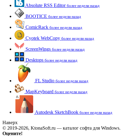
Absolute RSS Editor
более недели назад
BOOTICE
более недели назад
ComicRack
более недели назад
Cyotek WebCopy
более недели назад
ScreenWings
более недели назад
Desktops
более недели назад
FL Studio
более недели назад
MapKeyboard
более недели назад
Autodesk SketchBook
более недели назад
Наверх
© 2019-2026, KtonaSoft.ru — каталог софта для Windows.
Оцените!