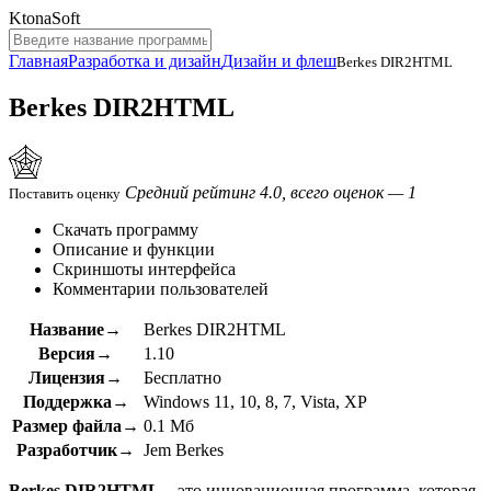
KtonaSoft
Главная
Разработка и дизайн
Дизайн и флеш
Berkes DIR2HTML
Berkes DIR2HTML
Средний рейтинг 4.0, всего оценок — 1
Поставить оценку
Скачать программу
Описание и функции
Скриншоты интерфейса
Комментарии пользователей
Название→
Berkes DIR2HTML
Версия→
1.10
Лицензия→
Бесплатно
Поддержка→
Windows 11, 10, 8, 7, Vista, XP
Размер файла→
0.1 Мб
Разработчик→
Jem Berkes
Berkes DIR2HTML
– это инновационная программа, которая