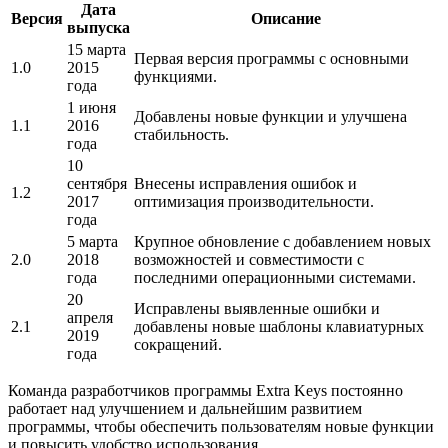
Дата
Версия
Описание
выпуска
15 марта
Первая версия программы с основными
1.0
2015
функциями.
года
1 июня
Добавлены новые функции и улучшена
1.1
2016
стабильность.
года
10
сентября
Внесены исправления ошибок и
1.2
2017
оптимизация производительности.
года
5 марта
Крупное обновление с добавлением новых
2.0
2018
возможностей и совместимости с
года
последними операционными системами.
20
Исправлены выявленные ошибки и
апреля
2.1
добавлены новые шаблоны клавиатурных
2019
сокращений.
года
Команда разработчиков программы Extra Keys постоянно
работает над улучшением и дальнейшим развитием
программы, чтобы обеспечить пользователям новые функции
и повысить удобство использования.