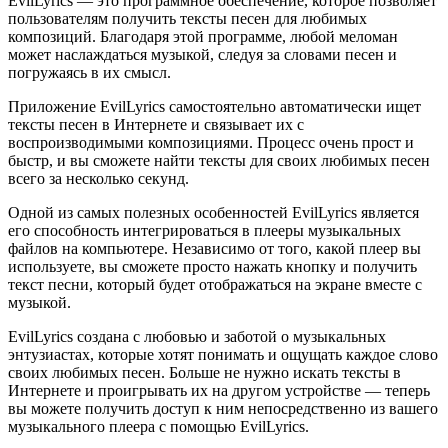
EvilLyrics — это программное обеспечение, которое позволяет
пользователям получить тексты песен для любимых
композиций. Благодаря этой программе, любой меломан
может наслаждаться музыкой, следуя за словами песен и
погружаясь в их смысл.
Приложение EvilLyrics самостоятельно автоматически ищет
тексты песен в Интернете и связывает их с
воспроизводимыми композициями. Процесс очень прост и
быстр, и вы сможете найти тексты для своих любимых песен
всего за несколько секунд.
Одной из самых полезных особенностей EvilLyrics является
его способность интегрироваться в плееры музыкальных
файлов на компьютере. Независимо от того, какой плеер вы
используете, вы сможете просто нажать кнопку и получить
текст песни, который будет отображаться на экране вместе с
музыкой.
EvilLyrics создана с любовью и заботой о музыкальных
энтузиастах, которые хотят понимать и ощущать каждое слово
своих любимых песен. Больше не нужно искать тексты в
Интернете и проигрывать их на другом устройстве — теперь
вы можете получить доступ к ним непосредственно из вашего
музыкального плеера с помощью EvilLyrics.