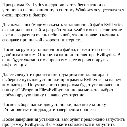
Программа EvilLyrics предоставляется бесплатно и ее
установка на операционную систему Windows осуществляется
очень просто и быстро.
Для начала необходимо скачать установочный файл EvilLyrics
с официального сайта разработчика. Файл имеет расширение
.exe и его размер очень небольшой, что позволяет скачивать
его даже при низкой скорости интернета.
После загрузки установочного файла, нажмите на него
двойным кликом. Откроется окно инсталлятора EvilLyrics. В
окне будет указано имя программы, ее версия и другая
информация.
Далее следуйте простым инструкциям инсталлятора и
выберите путь для установки программы EvilLyrics на вашем
компьютере. По умолчанию программа будет установлена в
папку «C:\Program Files\EvilLyrics», но вы можете выбрать
любую другую папку на ваше усмотрение.
После выбора папки для установки, нажмите кнопку
«Установить» и подождите завершения процесса.
После завершения установки, вам будет предложено запустить
программу EvilLyrics. Вы можете согласиться и запустить