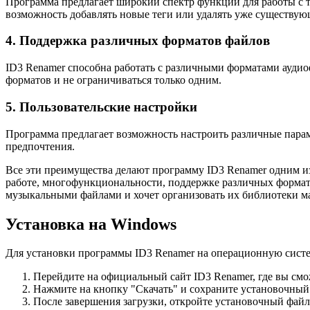
Программа предлагает широкий спектр функций для работы с т
возможность добавлять новые теги или удалять уже существую
4. Поддержка различных форматов файлов
ID3 Renamer способна работать с различными форматами ауди
форматов и не ограничиваться только одним.
5. Пользовательские настройки
Программа предлагает возможность настроить различные парам
предпочтения.
Все эти преимущества делают программу ID3 Renamer одним из
работе, многофункциональности, поддержке различных формато
музыкальными файлами и хочет организовать их библиотеки м
Установка на Windows
Для установки программы ID3 Renamer на операционную сист
Перейдите на официальный сайт ID3 Renamer, где вы см
Нажмите на кнопку "Скачать" и сохраните установочный
После завершения загрузки, откройте установочный файл