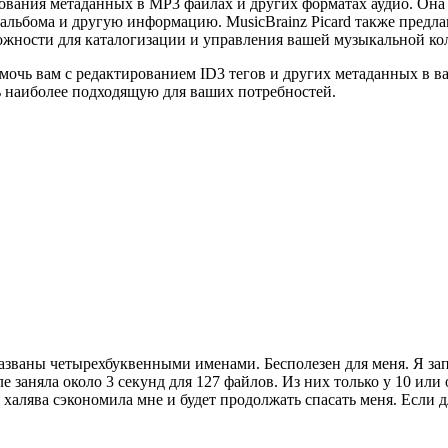
ования метаданных в MP3 файлах и других форматах аудио. Она 
, альбома и другую информацию. MusicBrainz Picard также предл
ожности для каталогизации и управления вашей музыкальной ко
мочь вам с редактированием ID3 тегов и других метаданных в 
ь наиболее подходящую для ваших потребностей.
названы четырехбуквенными именами. Бесполезен для меня. Я за
е заняла около 3 секунд для 127 файлов. Из них только у 10 ил
я халява сэкономила мне и будет продолжать спасать меня. Если 