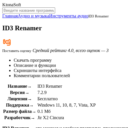
KtonaSoft
Главная
Аудио и музыка
Инструменты аудио
ID3 Renamer
ID3 Renamer
Средний рейтинг 4.0, всего оценок — 3
Поставить оценку
Скачать программу
Описание и функции
Скриншоты интерфейса
Комментарии пользователей
Название→
ID3 Renamer
Версия→
7.2.9
Лицензия→
Бесплатно
Поддержка→
Windows 11, 10, 8, 7, Vista, XP
Размер файла→
0.1 Мб
Разработчик→
Jir X2 Cincura