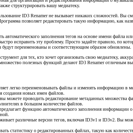
нная для организации и редактирования информации о музыкал
также структурировать вашу медиатеку.
льзование ID3 Renamer не вызывает никаких сложностей. Вы см
рограмма позволяет редактировать такую информацию, как назва
 автоматического заполнения тегов на основе имени файла или 
ыстро исправить эту проблему. Просто задайте правило, по кот
ы будут переименованы и соответствующим образом обновлены.
румент для тех, кто хочет организовать свою медиатеку, аккур
и множество полезных функций делают ID3 Renamer отличным вы
ляет легко переименовывать файлы и изменять информацию в м
я создания новых имен файлов.
ы можете проводить редактирование метаданных множества файл
лнителях в большом количестве файлов.
редлагает функцию автоматического заполнения информации о т
вной.
ивает различные версии тегов, включая ID3v1 и ID3v2. Вы мож
вать статистику о редактированных файлах, такую как количес