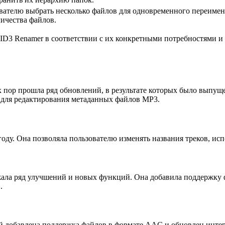
ователю выбрать несколько файлов для одновременного переимен
ичества файлов.
ID3 Renamer в соответствии с их конкретными потребностями и
ех пор прошла ряд обновлений, в результате которых было выпу
 для редактирования метаданных файлов MP3.
оду. Она позволяла пользователю изменять названия треков, ис
жала ряд улучшений и новых функций. Она добавила поддержку
.
ней добавлена поддержка файлов в формате AAC и обновлен инте