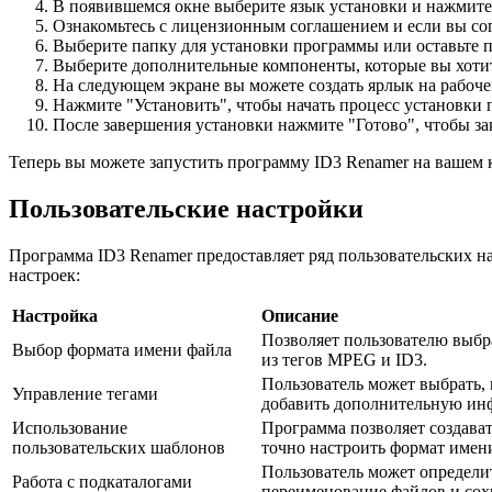
В появившемся окне выберите язык установки и нажмите
Ознакомьтесь с лицензионным соглашением и если вы со
Выберите папку для установки программы или оставьте 
Выберите дополнительные компоненты, которые вы хотите
На следующем экране вы можете создать ярлык на рабоче
Нажмите "Установить", чтобы начать процесс установки
После завершения установки нажмите "Готово", чтобы з
Теперь вы можете запустить программу ID3 Renamer на вашем 
Пользовательские настройки
Программа ID3 Renamer предоставляет ряд пользовательских н
настроек:
Настройка
Описание
Позволяет пользователю выбр
Выбор формата имени файла
из тегов MPEG и ID3.
Пользователь может выбрать, 
Управление тегами
добавить дополнительную инф
Использование
Программа позволяет создават
пользовательских шаблонов
точно настроить формат имен
Пользователь может определит
Работа с подкаталогами
переименование файлов и сох