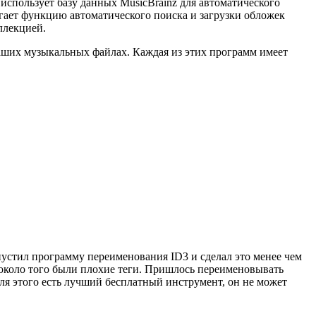
использует базу данных MusicBrainz для автоматического
агает функцию автоматического поиска и загрузки обложек
ллекцией.
ваших музыкальных файлах. Каждая из этих программ имеет
пустил программу переименования ID3 и сделал это менее чем
и около того были плохие теги. Пришлось переименовывать
для этого есть лучший бесплатный инструмент, он не может