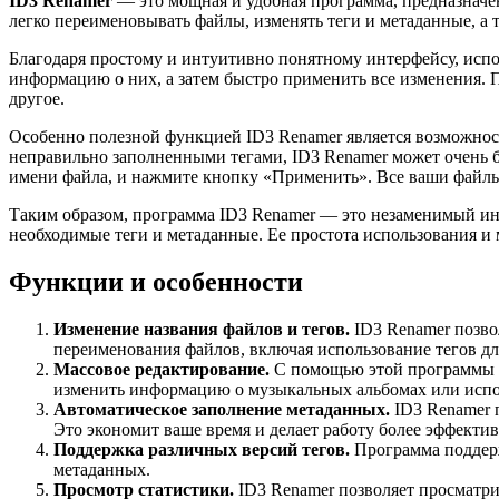
ID3 Renamer
— это мощная и удобная программа, предназначе
легко переименовывать файлы, изменять теги и метаданные, а 
Благодаря простому и интуитивно понятному интерфейсу, испо
информацию о них, а затем быстро применить все изменения. П
другое.
Особенно полезной функцией ID3 Renamer является возможность
неправильно заполненными тегами, ID3 Renamer может очень б
имени файла, и нажмите кнопку «Применить». Все ваши файл
Таким образом, программа ID3 Renamer — это незаменимый инст
необходимые теги и метаданные. Eе простота использования 
Функции и особенности
Изменение названия файлов и тегов.
ID3 Renamer позво
переименования файлов, включая использование тегов дл
Массовое редактирование.
С помощью этой программы в
изменить информацию о музыкальных альбомах или испо
Автоматическое заполнение метаданных.
ID3 Renamer п
Это экономит ваше время и делает работу более эффекти
Поддержка различных версий тегов.
Программа поддерж
метаданных.
Просмотр статистики.
ID3 Renamer позволяет просматри