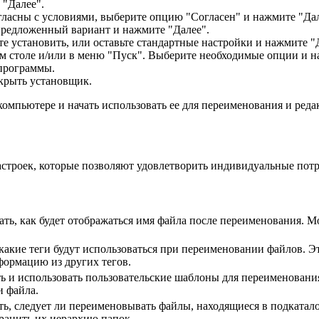
 "Далее".
гласны с условиями, выберите опцию "Согласен" и нажмите "Дал
предложенный вариант и нажмите "Далее".
 установить, или оставьте стандартные настройки и нажмите "
м столе и/или в меню "Пуск". Выберите необходимые опции и н
 программы.
акрыть установщик.
компьютере и начать использовать ее для переименования и реда
астроек, которые позволяют удовлетворить индивидуальные потр
ать, как будет отображаться имя файла после переименования
какие теги будут использоваться при переименовании файлов. Э
ормацию из других тегов.
ь и использовать пользовательские шаблоны для переименования
и файла.
ь, следует ли переименовывать файлы, находящиеся в подкаталог
ранить их иерархию папок.