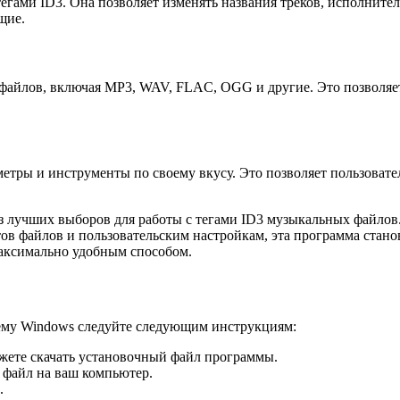
егами ID3. Она позволяет изменять названия треков, исполните
щие.
офайлов, включая MP3, WAV, FLAC, OGG и другие. Это позволяе
етры и инструменты по своему вкусу. Это позволяет пользовате
 лучших выборов для работы с тегами ID3 музыкальных файлов.
в файлов и пользовательским настройкам, эта программа станов
аксимально удобным способом.
ему Windows следуйте следующим инструкциям:
ожете скачать установочный файл программы.
 файл на ваш компьютер.
.