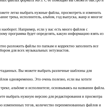
ьных файлах формата MP3. С ее помощью вы сможете быстро и
ожете легко выбрать нужные файлы, просмотреть и изменить
ние трека, исполнитель, альбом, год выпуска, жанр и многое
наоборот. Например, если у вас есть много файлов с
орому программа будет определять, какую информацию взять из
атно разложить файлы по папкам и корректно заполнить все
бором для всех музыкальных энтузиастов.
етаданных. Вы можете выбрать различные шаблоны для
ов одновременно. Это очень полезно, если вы хотите
реке, альбоме и исполнителе, основываясь на названии файла.
ете выбрать нужную версию для редактирования и просмотра
тво измененных тегов, количество переименованных файлов и