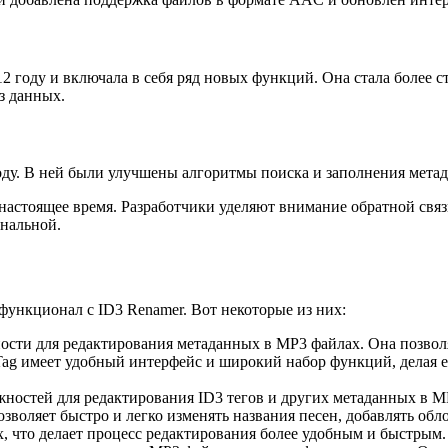
 году и включала в себя ряд новых функций. Она стала более с
з данных.
оду. В ней были улучшены алгоритмы поиска и заполнения мета
астоящее время. Разработчики уделяют внимание обратной связи
ональной.
ункционал с ID3 Renamer. Вот некоторые из них:
ости для редактирования метаданных в MP3 файлах. Она позволя
ag имеет удобный интерфейс и широкий набор функций, делая 
жностей для редактирования ID3 тегов и других метаданных в 
воляет быстро и легко изменять названия песен, добавлять обл
х, что делает процесс редактирования более удобным и быстрым.