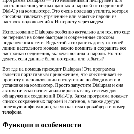
Программа Dialupass — это незаменимый инструмент для
восстановления учетных данных и паролей от соединений
Dial-Up на компьютере. Это очень полезная утилита, которая
способна извлекать утраченные или забытые пароли из
настроек подключений к Интернету через модем.
Использование Dialupass особенно актуально для тех, кто еще
не перешел на более быстрые и современные способы
подключения к сети. Ведь чтобы сохранить доступ к своей
линии настольного модема, важно помнить и сохранить все
настройки соединения, включая логины и пароли. Но что
делать, если данные были потеряны или забыты?
Вот где на помощь приходит Dialupass! Эта программа
является портативным приложением, что обеспечивает ее
простоту в использовании и отсутствие необходимости в
установке на компьютер. Просто запустите Dialupass и она
автоматически начнет анализировать вашу систему для
обнаружения соединений Dial-Up. Затем программа покажет
список сохраненных паролей и логинов, а также другую
полезную информацию, такую как имя провайдера и номер
телефона.
Функции и особенности