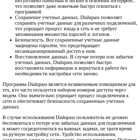
интуитивно понятный и легкий в освоении интерфейс,
что позволяет даже новичкам быстро освоиться с
программой.
Сохранение учетных данных. Dialupass позволяет
сохранять учетные данные для различных подключений,
что упрощает процесс входа в сеть и не требует
запоминания множества паролей и логинов.
Безопасность. Все сохраненные учетные данные
защищены паролем, что предотвращает
несанкционированный доступ к ним.
Восстановление данных. В случае потери или забытия
учетных данных, Dialupass позволяет быстро
восстановить информацию и вернуться к работе без
необходимости настройки сети заново.
Программа Dialupass является незаменимым помощником для
тех, кто часто пользуется набором номеров доступа через
модем. Она значительно упрощает процесс подключения к
сети и обеспечивает безопасность сохраненных учетных
данных.
В случае использования Dialupass пользователь не должен
беспокоиться о потере или забытых данных для подключения
и может сосредоточиться на важных задачах, не тратя время
на ручную настройку сети. Удобство использования,
сохранение данных и надежность делают программу Dialupass