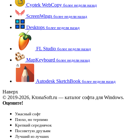
Cyotek WebCopy
более недели назад
ScreenWings
более недели назад
Desktops
более недели назад
FL Studio
более недели назад
MapKeyboard
более недели назад
Autodesk SketchBook
более недели назад
Наверх
© 2019-2026, KtonaSoft.ru — каталог софта для Windows.
Оцените!
Ужасный софт
Плохо, но терпимо
Крепкий середнячок
Посоветую друзьям
Лучший из лучших