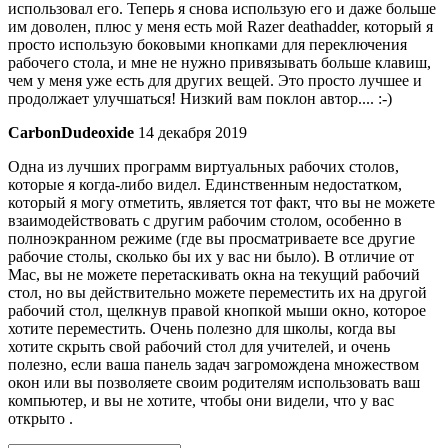
использовал его. Теперь я снова использую его и даже больше
им доволен, плюс у меня есть мой Razer deathadder, который я
просто использую боковыми кнопками для переключения
рабочего стола, и мне не нужно привязывать больше клавиш,
чем у меня уже есть для других вещей. Это просто лучшее и
продолжает улучшаться! Низкий вам поклон автор.... :-)
CarbonDudeoxide
14 декабря 2019
Одна из лучших программ виртуальных рабочих столов,
которые я когда-либо видел. Единственным недостатком,
который я могу отметить, является тот факт, что вы не можете
взаимодействовать с другим рабочим столом, особенно в
полноэкранном режиме (где вы просматриваете все другие
рабочие столы, сколько бы их у вас ни было). В отличие от
Mac, вы не можете перетаскивать окна на текущий рабочий
стол, но вы действительно можете переместить их на другой
рабочий стол, щелкнув правой кнопкой мыши окно, которое
хотите переместить. Очень полезно для школы, когда вы
хотите скрыть свой рабочий стол для учителей, и очень
полезно, если ваша панель задач загромождена множеством
окон или вы позволяете своим родителям использовать ваш
компьютер, и вы не хотите, чтобы они видели, что у вас
открыто .