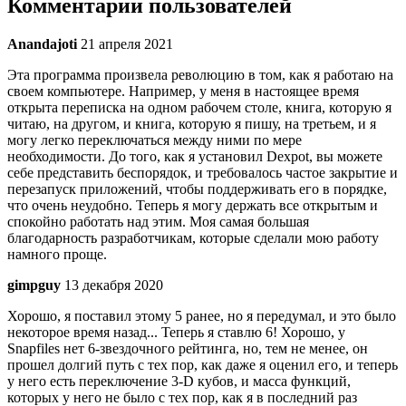
Комментарии пользователей
Anandajoti
21 апреля 2021
Эта программа произвела революцию в том, как я работаю на
своем компьютере. Например, у меня в настоящее время
открыта переписка на одном рабочем столе, книга, которую я
читаю, на другом, и книга, которую я пишу, на третьем, и я
могу легко переключаться между ними по мере
необходимости. До того, как я установил Dexpot, вы можете
себе представить беспорядок, и требовалось частое закрытие и
перезапуск приложений, чтобы поддерживать его в порядке,
что очень неудобно. Теперь я могу держать все открытым и
спокойно работать над этим. Моя самая большая
благодарность разработчикам, которые сделали мою работу
намного проще.
gimpguy
13 декабря 2020
Хорошо, я поставил этому 5 ранее, но я передумал, и это было
некоторое время назад... Теперь я ставлю 6! Хорошо, у
Snapfiles нет 6-звездочного рейтинга, но, тем не менее, он
прошел долгий путь с тех пор, как даже я оценил его, и теперь
у него есть переключение 3-D кубов, и масса функций,
которых у него не было с тех пор, как я в последний раз