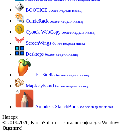
BOOTICE
более недели назад
ComicRack
более недели назад
Cyotek WebCopy
более недели назад
ScreenWings
более недели назад
Desktops
более недели назад
FL Studio
более недели назад
MapKeyboard
более недели назад
Autodesk SketchBook
более недели назад
Наверх
© 2019-2026, KtonaSoft.ru — каталог софта для Windows.
Оцените!