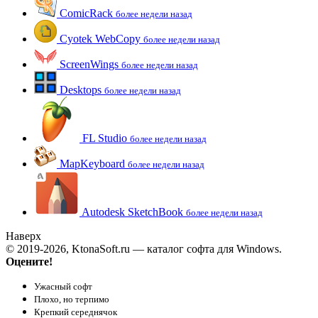
ComicRack
более недели назад
Cyotek WebCopy
более недели назад
ScreenWings
более недели назад
Desktops
более недели назад
FL Studio
более недели назад
MapKeyboard
более недели назад
Autodesk SketchBook
более недели назад
Наверх
© 2019-2026, KtonaSoft.ru — каталог софта для Windows.
Оцените!
Ужасный софт
Плохо, но терпимо
Крепкий середнячок