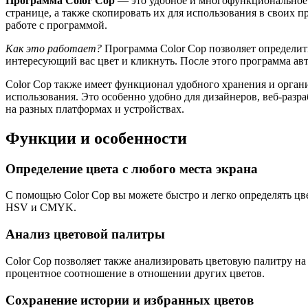
Программа Color Cop
— это удобное и многофункциональное п
странице, а также скопировать их для использования в своих п
работе с программой.
Как это работает?
Программа Color Cop позволяет определить
интересующий вас цвет и кликнуть. После этого программа ав
Color Cop также имеет функционал удобного хранения и орган
использования. Это особенно удобно для дизайнеров, веб-разр
на разных платформах и устройствах.
Функции и особенности
Определение цвета с любого места экрана
С помощью Color Cop вы можете быстро и легко определять цве
HSV и CMYK.
Анализ цветовой палитры
Color Cop позволяет также анализировать цветовую палитру н
процентное соотношение в отношении других цветов.
Сохранение истории и избранных цветов