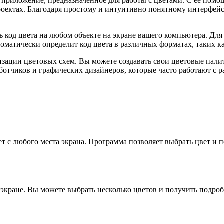
риложение, предназначенное для работы с цветами. С ее помощ
роектах. Благодаря простому и интуитивно понятному интерфейсу
 код цвета на любом объекте на экране вашего компьютера. Для
томатически определит код цвета в различных форматах, таких 
изации цветовых схем. Вы можете создавать свои цветовые палит
аботчиков и графических дизайнеров, которые часто работают с 
т с любого места экрана. Программа позволяет выбрать цвет и 
а экране. Вы можете выбрать несколько цветов и получить подр