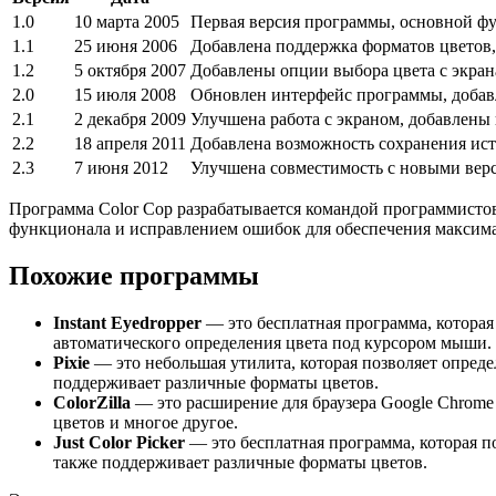
1.0
10 марта 2005
Первая версия программы, основной фу
1.1
25 июня 2006
Добавлена поддержка форматов цветов,
1.2
5 октября 2007
Добавлены опции выбора цвета с экран
2.0
15 июля 2008
Обновлен интерфейс программы, добав
2.1
2 декабря 2009
Улучшена работа с экраном, добавлены 
2.2
18 апреля 2011
Добавлена возможность сохранения ис
2.3
7 июня 2012
Улучшена совместимость с новыми вер
Программа Color Cop разрабатывается командой программистов
функционала и исправлением ошибок для обеспечения максим
Похожие программы
Instant Eyedropper
— это бесплатная программа, которая
автоматического определения цвета под курсором мыши.
Pixie
— это небольшая утилита, которая позволяет опреде
поддерживает различные форматы цветов.
ColorZilla
— это расширение для браузера Google Chrome и
цветов и многое другое.
Just Color Picker
— это бесплатная программа, которая п
также поддерживает различные форматы цветов.