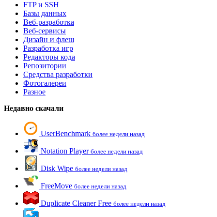
FTP и SSH
Базы данных
Веб-разработка
Веб-сервисы
Дизайн и флеш
Разработка игр
Редакторы кода
Репозитории
Средства разработки
Фотогалереи
Разное
Недавно скачали
UserBenchmark
более недели назад
Notation Player
более недели назад
Disk Wipe
более недели назад
FreeMove
более недели назад
Duplicate Cleaner Free
более недели назад