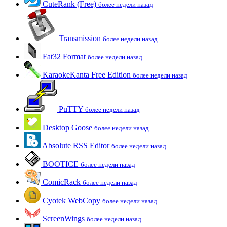
CuteRank (Free)
более недели назад
Transmission
более недели назад
Fat32 Format
более недели назад
KaraokeKanta Free Edition
более недели назад
PuTTY
более недели назад
Desktop Goose
более недели назад
Absolute RSS Editor
более недели назад
BOOTICE
более недели назад
ComicRack
более недели назад
Cyotek WebCopy
более недели назад
ScreenWings
более недели назад