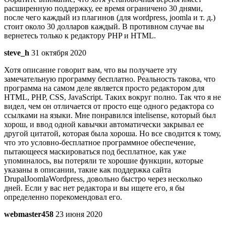
расширенную поддержку, ее время ограничено 30 днями,
после чего каждый из плагинов (для wordpress, joomla и т. д.)
стоит около 30 долларов каждый. В противном случае вы
вернетесь только к редактору PHP и HTML.
steve_h
31 октября 2020
Хотя описание говорит вам, что вы получаете эту
замечательную программу бесплатно. Реальность такова, что
программа на самом деле является просто редактором для
HTML, PHP, CSS, JavaScript. Таких вокруг полно. Так что я не
видел, чем он отличается от просто еще одного редактора со
ссылками на языки. Мне понравился intelisense, который был
хорош, и ввод одной кавычки автоматически закрывал ее
другой цитатой, которая была хороша. Но все сводится к тому,
что это условно-бесплатное программное обеспечение,
пытающееся маскироваться под бесплатное, как уже
упоминалось, вы потеряли те хорошие функции, которые
указаны в описании, такие как поддержка сайта
DrupalJoomlaWordpress, довольно быстро через несколько
дней. Если у вас нет редактора и вы ищете его, я бы
определенно порекомендовал его.
webmaster458
23 июня 2020