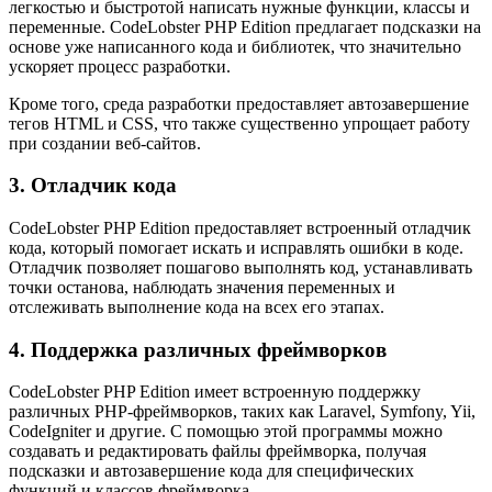
легкостью и быстротой написать нужные функции, классы и
переменные. CodeLobster PHP Edition предлагает подсказки на
основе уже написанного кода и библиотек, что значительно
ускоряет процесс разработки.
Кроме того, среда разработки предоставляет автозавершение
тегов HTML и CSS, что также существенно упрощает работу
при создании веб-сайтов.
3. Отладчик кода
CodeLobster PHP Edition предоставляет встроенный отладчик
кода, который помогает искать и исправлять ошибки в коде.
Отладчик позволяет пошагово выполнять код, устанавливать
точки останова, наблюдать значения переменных и
отслеживать выполнение кода на всех его этапах.
4. Поддержка различных фреймворков
CodeLobster PHP Edition имеет встроенную поддержку
различных PHP-фреймворков, таких как Laravel, Symfony, Yii,
CodeIgniter и другие. С помощью этой программы можно
создавать и редактировать файлы фреймворка, получая
подсказки и автозавершение кода для специфических
функций и классов фреймворка.