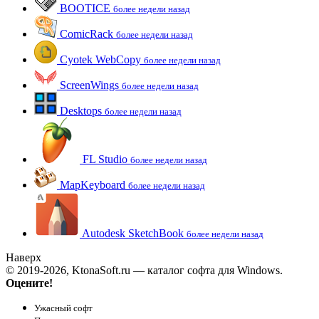
BOOTICE
более недели назад
ComicRack
более недели назад
Cyotek WebCopy
более недели назад
ScreenWings
более недели назад
Desktops
более недели назад
FL Studio
более недели назад
MapKeyboard
более недели назад
Autodesk SketchBook
более недели назад
Наверх
© 2019-2026, KtonaSoft.ru — каталог софта для Windows.
Оцените!
Ужасный софт