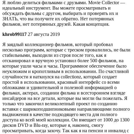
Я люблю делиться фильмами с друзьями. Movie Collector —
идеальный инструмент. Вы можете просматривать и
обсуждать фильмы с другом, выбирать и проверять их и
ЗНАТЬ, что вы получите их обратно. Нет потерянных
фильмов, нет потерянных друзей. Какая концепция.
khrob99117
27 августа 2019
Я заядлый коллекционер фильмов, который пробовал
несколько программ, которые с треском провалились, не были
стабильными, выходили из строя после того, как я
отсканировал и вручную установил более 500 фильмов, на
которые ушли часы и часы. Программное обеспечение было
неуклюжим и кропотливым в использовании. По счастливой
случайности я наткнулся на collectionz, который создает
простой в использовании, красивый интерфейс со всеми
обложками и удивительной и полезной информацией о
фильмах, актерах, создании фильма и всестороннем взгляде
инсайдеров на все детали, которые вы могли бы пожелать. Я
только что закончил великолепный проект по созданию
вставки с шарикоподшипниковыми направляющими полного
выдвижения в качестве подходящего места для полного
доступа ко всей моей коллекции. Он вмещает от 1000 до 1300
дисков DVD и Blu-ray, которые я, наконец, смогу
просматривать, когда захочу. Так как я на пенсии и инвалид с