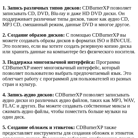
1. Запись различных типов дисков:
CDBurnerXP позволяет
записывать CD, DVD, Blu-ray и даже HD DVD диски. Он
поддерживает различные типы дисков, такие как аудио CD,
MP3 CD, смешанный режим, данные DVD и многое другое.
2. Создание образов дисков:
С помощью CDBurnerXP вы
можете создавать образы дисков в форматах ISO и BIN/CUE.
Это полезно, если вы хотите создать резервную копию диска
или хранить данные на компьютере без физического носителя.
3. Поддержка многоязычной интерфейса:
Программа
CDBurnerXP имеет многоязычный интерфейс, который
позволяет пользователю выбрать предпочитаемый язык. Это
облегчает работу с программой для пользователей из разных
стран и культур.
4. Запись аудио дисков:
CDBurnerXP позволяет записывать
аудио диски из различных аудио файлов, таких как MP3, WAV,
FLAC и других. Вы можете создавать собственные миксы и
сжимать аудио файлы, чтобы поместить больше музыки на
один диск.
5. Создание обложек и этикеток:
CDBurnerXP также
предоставляет инструменты для создания обложек и этикеток