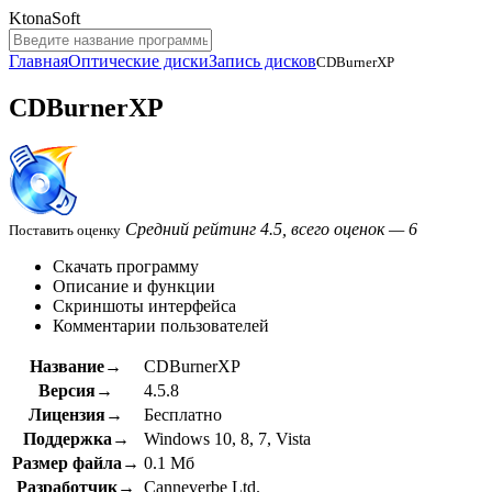
KtonaSoft
Главная
Оптические диски
Запись дисков
CDBurnerXP
CDBurnerXP
Средний рейтинг 4.5, всего оценок — 6
Поставить оценку
Скачать программу
Описание и функции
Скриншоты интерфейса
Комментарии пользователей
Название→
CDBurnerXP
Версия→
4.5.8
Лицензия→
Бесплатно
Поддержка→
Windows 10, 8, 7, Vista
Размер файла→
0.1 Мб
Разработчик→
Canneverbe Ltd.