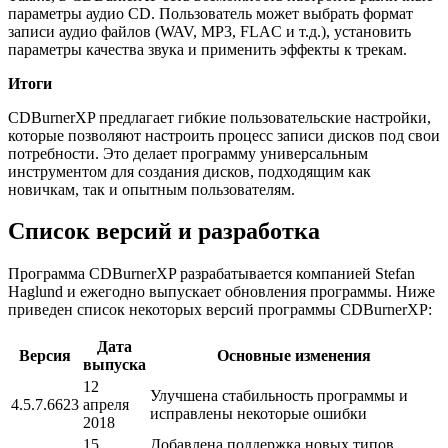
параметры аудио CD. Пользователь может выбрать формат
записи аудио файлов (WAV, MP3, FLAC и т.д.), установить
параметры качества звука и применить эффекты к трекам.
Итоги
CDBurnerXP предлагает гибкие пользовательские настройки,
которые позволяют настроить процесс записи дисков под свои
потребности. Это делает программу универсальным
инструментом для создания дисков, подходящим как
новичкам, так и опытным пользователям.
Список версий и разработка
Программа CDBurnerXP разрабатывается компанией Stefan
Haglund и ежегодно выпускает обновления программы. Ниже
приведен список некоторых версий программы CDBurnerXP:
Дата
Версия
Основные изменения
выпуска
12
Улучшена стабильность программы и
4.5.7.6623
апреля
исправлены некоторые ошибки
2018
15
Добавлена поддержка новых типов