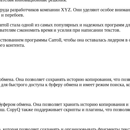
и труда разработчиков компании XYZ. Они уделяют особое внима
 и перебоев.
rroll стала одной из самых популярных и надежных программ дл
ователям сэкономить время и усилия при написании текстов.
твованием программы Carroll, чтобы она оставалась лидером в 
го контента.
обмена. Она позволяет сохранять историю копирования, что позв
 для быстрого доступа к буферу обмена и имеет режим поиска, к
буфером обмена. Она позволяет хранить историю копирования и
иш. CopyQ также поддерживает скрипты и плагины, что позволя
, которая позволяет сохранять и организовывать фрагменты текс