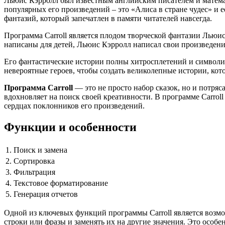
Льюис Кэрролл был известным английским писателем и матема
популярных его произведений – это «Алиса в стране чудес» и 
фантазий, который запечатлен в памяти читателей навсегда.
Программа Carroll является плодом творческой фантазии Льюис
написаны для детей, Льюис Кэрролл написал свои произведения
Его фантастические истории полны хитросплетений и символич
невероятные героев, чтобы создать великолепные истории, ко
Программа Carroll
— это не просто набор сказок, но и потря
вдохновляет на поиск своей креативности. В программе Carrol
сердцах поклонников его произведений.
Функции и особенности
1.
Поиск и замена
2.
Сортировка
3.
Фильтрация
4.
Текстовое форматирование
5.
Генерация отчетов
Одной из ключевых функций программы Carroll является возм
строки или фразы и заменять их на другие значения. Это осо