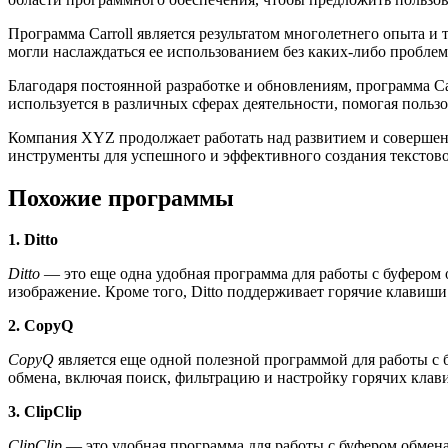
Программа Carroll является результатом многолетнего опыта 
могли наслаждаться ее использованием без каких-либо проблем
Благодаря постоянной разработке и обновлениям, программа Ca
используется в различных сферах деятельности, помогая польз
Компания XYZ продолжает работать над развитием и совершенс
инструменты для успешного и эффективного создания текстово
Похожие программы
1. Ditto
Ditto
— это еще одна удобная программа для работы с буфером 
изображение. Кроме того, Ditto поддерживает горячие клавиши
2. CopyQ
CopyQ
является еще одной полезной программой для работы с 
обмена, включая поиск, фильтрацию и настройку горячих клав
3. ClipClip
ClipClip
— это удобная программа для работы с буфером обмена