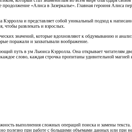
тиком, который стал знаменитым во всем мире благодаря своим
ее продолжение «Алиса в Зазеркалье». Главная героиня Алиса п
а Кэрролла и представляет собой уникальный подход к написани
, чтобы развлекать и взрослых.
еских значений, которые вдохновляют к обдумыванию и анализу
торые поражали и захватывали воображение.
сающий путь в ум Льюиса Кэрролла. Она открывает читателям дв
l каждое слово, каждая строчка пропитаны удивительной магией 
ожность выполнения сложных операций поиска и замены текста.
бенно полезно при работе с большими объемами данных или при 