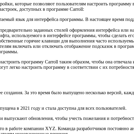
стройки, которые позволяют пользователям настроить программу
астроек, доступных в программе Carroll:
таемый язык для интерфейса программы. В настоящее время под
 предварительно заданных стилей оформления интерфейса или н
ифта, используемого в интерфейсе программы, чтобы сделать его
обственные горячие клавиши для выполнения часто используемых
ателям включать или отключать отображение подсказок в програм
ограммы.
настроить программу Carroll таким образом, чтобы она отвечал
гут легко настроить программу в соответствии с их потребност
ее создания. За это время было выпущено несколько версий, ка
пущена в 2021 году и стала доступна для всех пользователей.
и выпускают обновления, чтобы учесть пожелания и потребност
то в работе компании XYZ. Команда разработчиков постоянно а
вателям инновационные решения.