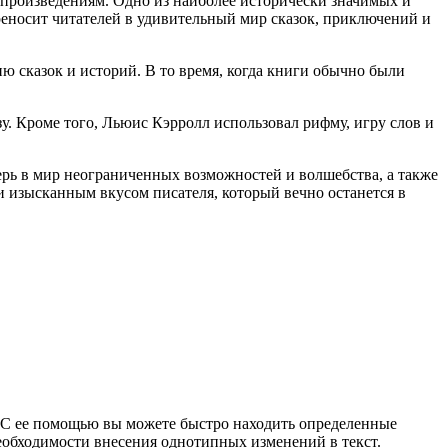
 произведениям. Одно из наиболее исторически значимых и
ереносит читателей в удивительный мир сказок, приключений и
ю сказок и историй. В то время, когда книги обычно были
. Кроме того, Льюис Кэрролл использовал рифму, игру слов и
ерь в мир неограниченных возможностей и волшебства, а также
и изысканным вкусом писателя, который вечно останется в
 С ее помощью вы можете быстро находить определенные
необходимости внесения однотипных изменений в текст.