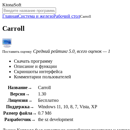
KtonaSoft
Главная
Система и железо
Рабочий стол
Carroll
Carroll
Средний рейтинг 5.0, всего оценок — 1
Поставить оценку
Скачать программу
Описание и функции
Скриншоты интерфейса
Комментарии пользователей
Название→
Carroll
Версия→
1.30
Лицензия→
Бесплатно
Поддержка→
Windows 11, 10, 8, 7, Vista, XP
Размер файла→
0.7 Мб
Разработчик→
the sz development