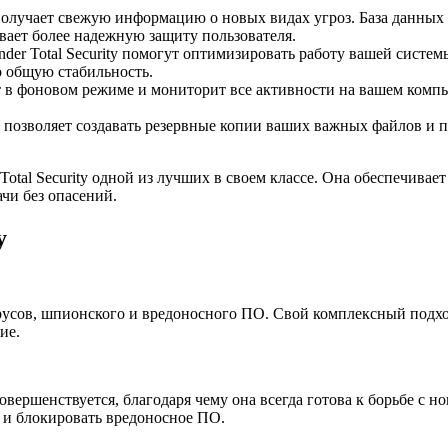
олучает свежую информацию о новых видах угроз. База данных B
вает более надежную защиту пользователя.
er Total Security помогут оптимизировать работу вашей систем
о общую стабильность.
т в фоновом режиме и мониторит все активности на вашем компь
ty позволяет создавать резервные копии ваших важных файлов и п
Total Security одной из лучших в своем классе. Она обеспечива
чи без опасений.
y
вирусов, шпионского и вредоносного ПО. Свой комплексный подх
ие.
 совершенствуется, благодаря чему она всегда готова к борьбе 
 и блокировать вредоносное ПО.