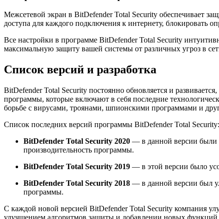
Межсетевой экран в BitDefender Total Security обеспечивает 
доступа для каждого подключения к интернету, блокировать о
Все настройки в программе BitDefender Total Security интуи
максимальную защиту вашей системы от различных угроз в сет
Список версий и разработка
BitDefender Total Security постоянно обновляется и развивает
программы, которые включают в себя последние технологически
борьбе с вирусами, троянами, шпионскими программами и др
Список последних версий программы BitDefender Total Security
BitDefender Total Security 2020
— в данной версии были 
производительность программы.
BitDefender Total Security 2019
— в этой версии было усо
BitDefender Total Security 2018
— в данной версии был у
программы.
С каждой новой версией BitDefender Total Security компания у
улучшением алгоритмов защиты и добавлении новых функций, ч