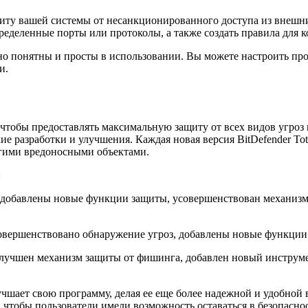
защиту вашей системы от несанкционированного доступа из внешн
пределенные порты или протоколы, а также создать правила для
тивно понятны и просты в использовании. Вы можете настроить 
и.
ся, чтобы предоставлять максимальную защиту от всех видов угро
е разработки и улучшения. Каждая новая версия BitDefender Tot
угими вредоносными объектами.
:
добавлены новые функции защиты, усовершенствован механизм 
вершенствовано обнаружение угроз, добавлены новые функции к
лучшен механизм защиты от фишинга, добавлен новый инструм
лучшает свою программу, делая ее еще более надежной и удобной
тобы пользователи имели возможность оставаться в безопаснос