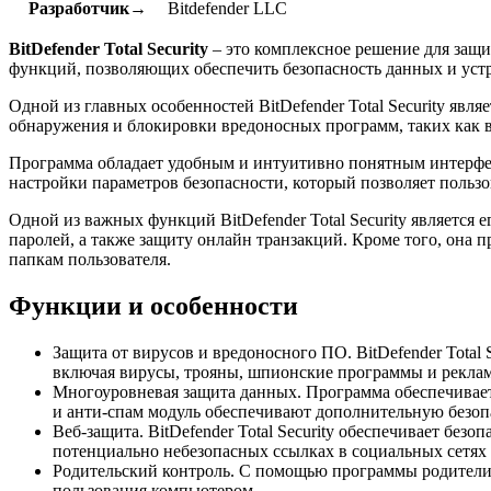
Разработчик→
Bitdefender LLC
BitDefender Total Security
– это комплексное решение для защи
функций, позволяющих обеспечить безопасность данных и устр
Одной из главных особенностей BitDefender Total Security яв
обнаружения и блокировки вредоносных программ, таких как 
Программа обладает удобным и интуитивно понятным интерфей
настройки параметров безопасности, который позволяет польз
Одной из важных функций BitDefender Total Security является
паролей, а также защиту онлайн транзакций. Кроме того, он
папкам пользователя.
Функции и особенности
Защита от вирусов и вредоносного ПО. BitDefender Tota
включая вирусы, трояны, шпионские программы и рекла
Многоуровневая защита данных. Программа обеспечивае
и анти-спам модуль обеспечивают дополнительную безопа
Веб-защита. BitDefender Total Security обеспечивает бе
потенциально небезопасных ссылках в социальных сетях 
Родительский контроль. С помощью программы родители м
пользования компьютером.