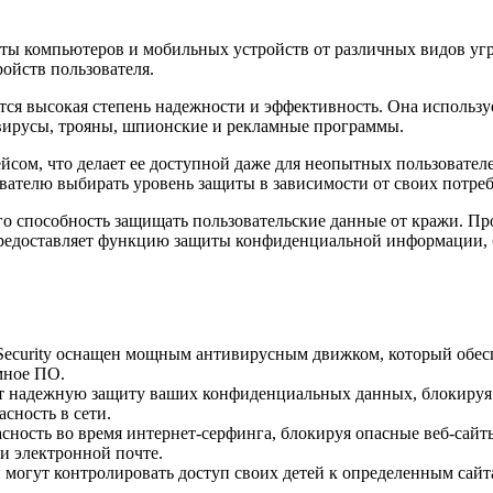
ты компьютеров и мобильных устройств от различных видов угр
ойств пользователя.
ляется высокая степень надежности и эффективность. Она исполь
вирусы, трояны, шпионские и рекламные программы.
сом, что делает ее доступной даже для неопытных пользователе
ователю выбирать уровень защиты в зависимости от своих потреб
 его способность защищать пользовательские данные от кражи. 
а предоставляет функцию защиты конфиденциальной информации
l Security оснащен мощным антивирусным движком, который обес
мное ПО.
т надежную защиту ваших конфиденциальных данных, блокируя 
сность в сети.
зопасность во время интернет-серфинга, блокируя опасные веб-са
и электронной почте.
огут контролировать доступ своих детей к определенным сайта