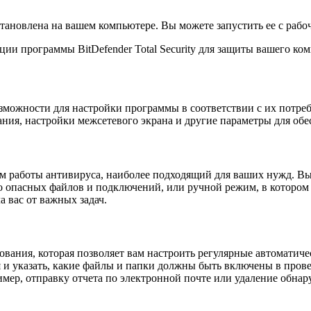
установлена на вашем компьютере. Вы можете запустить ее с рабо
ции программы BitDefender Total Security для защиты вашего ко
 возможности для настройки программы в соответствии с их потр
ния, настройки межсетевого экрана и другие параметры для об
ежим работы антивируса, наиболее подходящий для ваших нужд. 
о опасных файлов и подключений, или ручной режим, в котором
 вас от важных задач.
ирования, которая позволяет вам настроить регулярные автомати
 и указать, какие файлы и папки должны быть включены в пров
мер, отправку отчета по электронной почте или удаление обнар