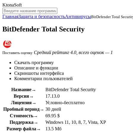
KtonaSoft
Главная
Защита и безопасность
Антивирусы
BitDefender Total Securit
BitDefender Total Security
Средний рейтинг 4.0, всего оценок — 1
Поставить оценку
Скачать программу
Описание и функции
Скриншоты интерфейса
Комментарии пользователей
Название→
BitDefender Total Security
Версия→
17.13.0
Лицензия→
Условно-бесплатно
Пробный период→
30 дней
Стоимость→
69.95 $
Поддержка→
Windows 11, 10, 8, 7, Vista, XP
Размер файла→
13.5 Мб