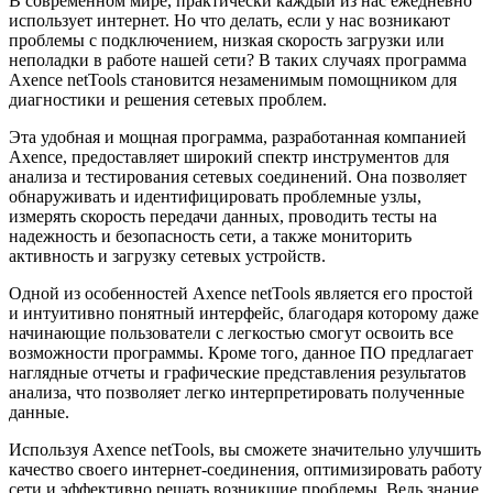
В современном мире, практически каждый из нас ежедневно
использует интернет. Но что делать, если у нас возникают
проблемы с подключением, низкая скорость загрузки или
неполадки в работе нашей сети? В таких случаях программа
Axence netTools становится незаменимым помощником для
диагностики и решения сетевых проблем.
Эта удобная и мощная программа, разработанная компанией
Axence, предоставляет широкий спектр инструментов для
анализа и тестирования сетевых соединений. Она позволяет
обнаруживать и идентифицировать проблемные узлы,
измерять скорость передачи данных, проводить тесты на
надежность и безопасность сети, а также мониторить
активность и загрузку сетевых устройств.
Одной из особенностей Axence netTools является его простой
и интуитивно понятный интерфейс, благодаря которому даже
начинающие пользователи с легкостью смогут освоить все
возможности программы. Кроме того, данное ПО предлагает
наглядные отчеты и графические представления результатов
анализа, что позволяет легко интерпретировать полученные
данные.
Используя Axence netTools, вы сможете значительно улучшить
качество своего интернет-соединения, оптимизировать работу
сети и эффективно решать возникшие проблемы. Ведь знание