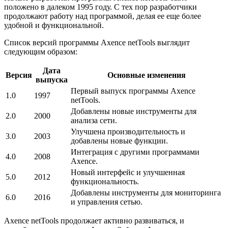
положено в далеком 1995 году. С тех пор разработчики
продолжают работу над программой, делая ее еще более
удобной и функциональной.
Список версий программы Axence netTools выглядит
следующим образом:
Дата
Версия
Основные изменения
выпуска
Первый выпуск программы Axence
1.0
1997
netTools.
Добавлены новые инструменты для
2.0
2000
анализа сети.
Улучшена производительность и
3.0
2003
добавлены новые функции.
Интеграция с другими программами
4.0
2008
Axence.
Новый интерфейс и улучшенная
5.0
2012
функциональность.
Добавлены инструменты для мониторинга
6.0
2016
и управления сетью.
Axence netTools продолжает активно развиваться, и