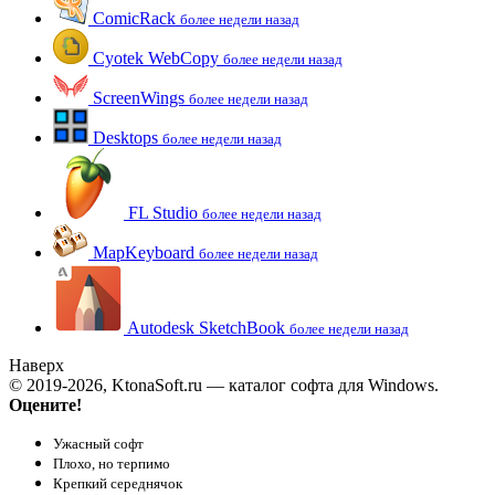
ComicRack
более недели назад
Cyotek WebCopy
более недели назад
ScreenWings
более недели назад
Desktops
более недели назад
FL Studio
более недели назад
MapKeyboard
более недели назад
Autodesk SketchBook
более недели назад
Наверх
© 2019-2026, KtonaSoft.ru — каталог софта для Windows.
Оцените!
Ужасный софт
Плохо, но терпимо
Крепкий середнячок