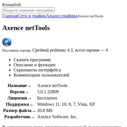
KtonaSoft
Главная
Сети и трафик
Анализ трафика
Axence netTools
Axence netTools
Средний рейтинг 4.5, всего оценок — 4
Поставить оценку
Скачать программу
Описание и функции
Скриншоты интерфейса
Комментарии пользователей
Название→
Axence netTools
Версия→
5.0.1.22809
Лицензия→
Бесплатно
Поддержка→
Windows 11, 10, 8, 7, Vista, XP
Размер файла→
20.8 Мб
Разработчик→
Axence Software, Inc.