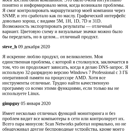
понятно и информировало меня, когда возникали проблемы.
Я смог контролировать маршрутизатор моей компании через
SNMP, и это сработало как по маслу. Графический интерфейс
довольно хорош, с видами 5M, 1H, 1D, 7D и 31D.
Возможность экспортировать результаты — отличный
вариант. Цветовую схему и визуальные значки можно было
бы переделать, но в целом... отличный продукт.
steve_h
09 декабря 2020
Я искренне люблю продукт, он великолепен. Моя
единственная проблема, с которой я столкнулся, заключается в
том, что он продолжает зависать, когда я делаю DNS-запрос. Я
использую 32-разрядную версию Windows 7 Professional с 3 ГБ
оперативной памяти на процессоре AMD. Хотя все
инструменты отличные. Трудно найти качественную
программу со всеми этими функциями, если только вы не
используете Linux.
gimpguy
05 января 2020
Имеет несколько отличных функций мониторинга и без
проблем видит все компьютеры в сети или контролирует их.
Всего пара минусов: Scan Networks работал нормально, но не
обнаруживал другие беспроводные устройства, кроме моего