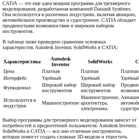
CATIA — это еще одна мощная программа для трехмерного
моделирования, разработанная компанией Dassault Systèmes.
Она используется в различных индустриях, включая авиацию,
автомобильное производство и судостроение. CATIA обладает
продвинутыми возможностями и широким набором
инструментов.
В таблице ниже приведено сравнение основных
характеристик Autodesk Inventor, SolidWorks и CATIA:
Autodesk
Характеристика
SolidWorks
C
Inventor
Цена
Платная
Платная
Платная
Интерфейс
Удобный
Удобный
Удобны
Широкий набор
Широкий набор
Продви
Функционал
инструментов
инструментов
возможн
Машиностроение,
Авиация
Используется в
Машиностроение
архитектура,
автомоб
индустрии
электроника
судостр
Выбор программы для трехмерного моделирования зависит от
потребностей и предпочтений пользователя. Autodesk Inventor,
SolidWorks и CATIA — все они отличные инструменты,
которые помогут создать сложные 3D-модели и упростить