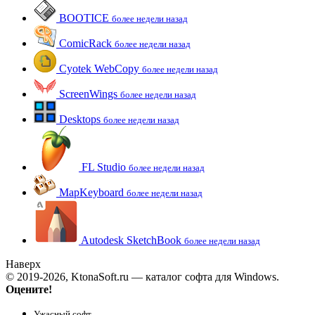
BOOTICE
более недели назад
ComicRack
более недели назад
Cyotek WebCopy
более недели назад
ScreenWings
более недели назад
Desktops
более недели назад
FL Studio
более недели назад
MapKeyboard
более недели назад
Autodesk SketchBook
более недели назад
Наверх
© 2019-2026, KtonaSoft.ru — каталог софта для Windows.
Оцените!
Ужасный софт