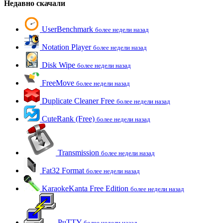
Недавно скачали
UserBenchmark
более недели назад
Notation Player
более недели назад
Disk Wipe
более недели назад
FreeMove
более недели назад
Duplicate Cleaner Free
более недели назад
CuteRank (Free)
более недели назад
Transmission
более недели назад
Fat32 Format
более недели назад
KaraokeKanta Free Edition
более недели назад
PuTTY
более недели назад