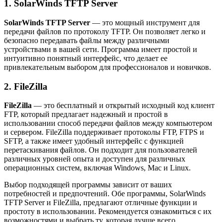
1. SolarWinds TFTP Server
SolarWinds TFTP Server
— это мощный инструмент для
передачи файлов по протоколу TFTP. Он позволяет легко и
безопасно передавать файлы между различными
устройствами в вашей сети. Программа имеет простой и
интуитивно понятный интерфейс, что делает ее
привлекательным выбором для профессионалов и новичков.
2. FileZilla
FileZilla
— это бесплатный и открытый исходный код клиент
FTP, который предлагает надежный и простой в
использовании способ передачи файлов между компьютером
и сервером. FileZilla поддерживает протоколы FTP, FTPS и
SFTP, а также имеет удобный интерфейс с функцией
перетаскивания файлов. Он подходит для пользователей
различных уровней опыта и доступен для различных
операционных систем, включая Windows, Mac и Linux.
Выбор подходящей программы зависит от ваших
потребностей и предпочтений. Обе программы, SolarWinds
TFTP Server и FileZilla, предлагают отличные функции и
простоту в использовании. Рекомендуется ознакомиться с их
возможностями и выбрать ту, которая лучше всего