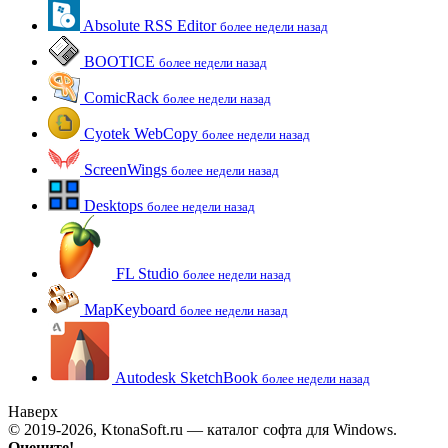
Absolute RSS Editor
более недели назад
BOOTICE
более недели назад
ComicRack
более недели назад
Cyotek WebCopy
более недели назад
ScreenWings
более недели назад
Desktops
более недели назад
FL Studio
более недели назад
MapKeyboard
более недели назад
Autodesk SketchBook
более недели назад
Наверх
© 2019-2026, KtonaSoft.ru — каталог софта для Windows.
Оцените!